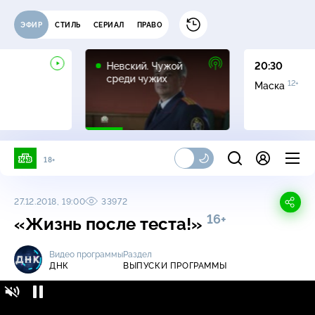
ЭФИР
СТИЛЬ
СЕРИАЛ
ПРАВО
16+
Невский. Чужой
20:30
среди чужих
12+
Маска
18+
27.12.2018, 19:00
33972
16+
«Жизнь после теста!»
Видео программы
Раздел
ДНК
ВЫПУСКИ ПРОГРАММЫ
ДНК / Выпуски программы / «Жизнь после
16+