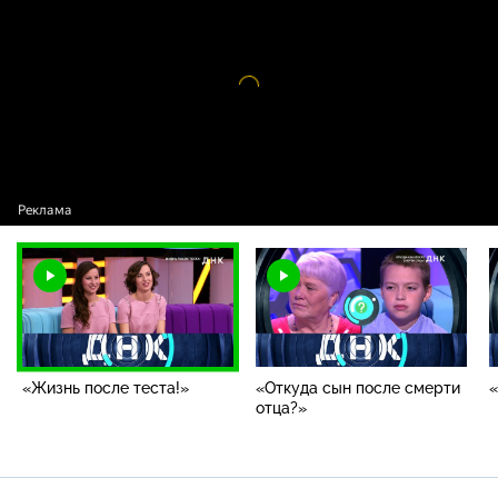
теста!»
Видео
проигрыватель
загружается.
«Жизнь после теста!»
«Откуда сын после смерти
«
отца?»