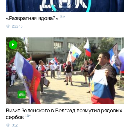
16+
«Развратная вдова?»
22245
Визит Зеленского в Белград возмутил рядовых
16+
сербов
312