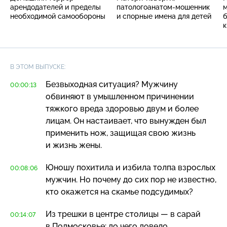
арендодателей и пределы
патологоанатом-мошенник
м
необходимой самообороны
и спорные имена для детей
к
В ЭТОМ ВЫПУСКЕ:
Безвыходная ситуация? Мужчину
00:00:13
обвиняют в умышленном причинении
тяжкого вреда здоровью двум и более
лицам. Он настаивает, что вынужден был
применить нож, защищая свою жизнь
и жизнь жены.
Юношу похитила и избила толпа взрослых
00:08:06
мужчин. Но почему до сих пор не известно,
кто окажется на скамье подсудимых?
Из трешки в центре столицы — в сарай
00:14:07
в Подмосковье: до чего довело