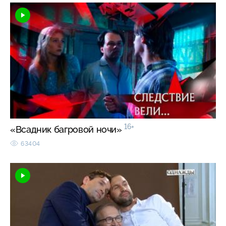
16+
«Всадник багровой ночи»
63404