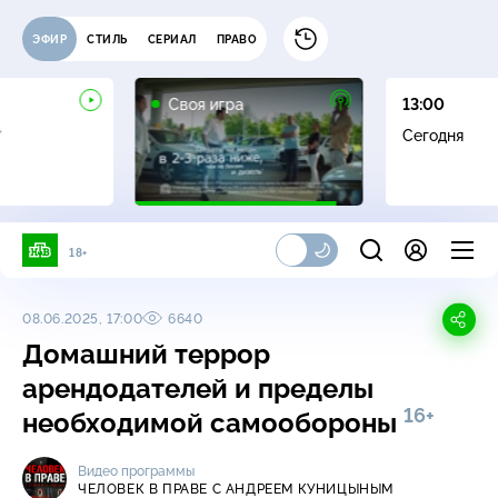
ЭФИР
СТИЛЬ
СЕРИАЛ
ПРАВО
0+
Своя игра
13:00
+
Сегодня
18+
08.06.2025, 17:00
6640
Домашний террор
арендодателей и пределы
16+
необходимой самообороны
Видео программы
ЧЕЛОВЕК В ПРАВЕ С АНДРЕЕМ КУНИЦЫНЫМ