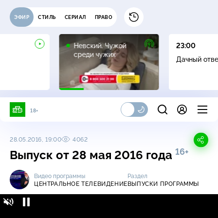
ЭФИР
СТИЛЬ
СЕРИАЛ
ПРАВО
16+
Невский. Чужой
23:00
среди чужих
Дачный отв
18+
28.05.2016, 19:00
4062
16+
Выпуск от 28 мая 2016 года
Видео программы
Раздел
ЦЕНТРАЛЬНОЕ ТЕЛЕВИДЕНИЕ
ВЫПУСКИ ПРОГРАММЫ
Центральное телевидение / Выпуски
16+