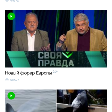
49172
16+
Новый фюрер Европы
56577