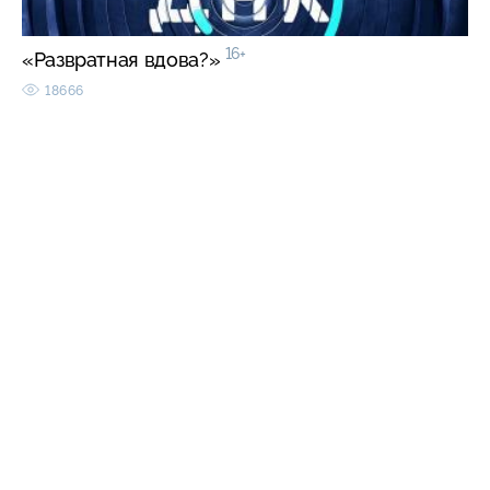
16+
«Развратная вдова?»
18666