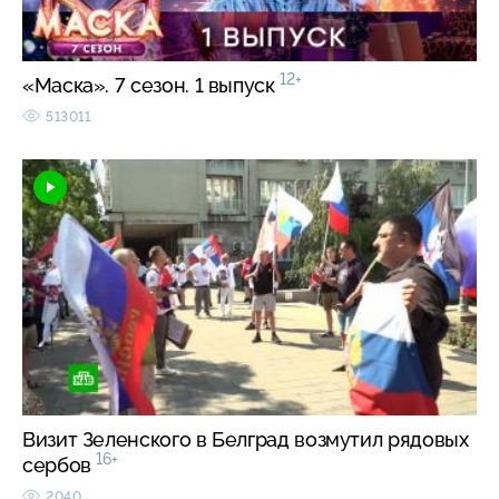
12+
«Маска». 7 сезон. 1 выпуск
513011
Визит Зеленского в Белград возмутил рядовых
16+
сербов
2040