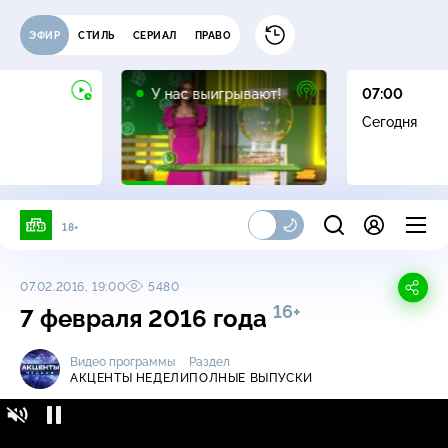
ЭФИР
СТИЛЬ
СЕРИАЛ
ПРАВО
12+
У нас выигрывают!
07:00
Сегодня
18+
07.02.2016, 19:00
5480
16+
7 февраля 2016 года
Видео программы
Раздел
АКЦЕНТЫ НЕДЕЛИ
ПОЛНЫЕ ВЫПУСКИ
Акценты недели / Полные выпуски / 7
16+