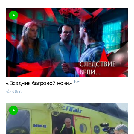
16+
«Всадник багровой ночи»
61537