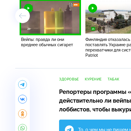
Вейпы: правда ли они
Финляндия отказалась
вреднее обычных сигарет
поставлять Украине р
перехватчики для сис
Patriot
ЗДОРОВЬЕ
КУРЕНИЕ
ТАБАК
Репортеры программы «
действительно ли вейпы
лоббистов, чтобы выкур
То, о чем мы не пишем 