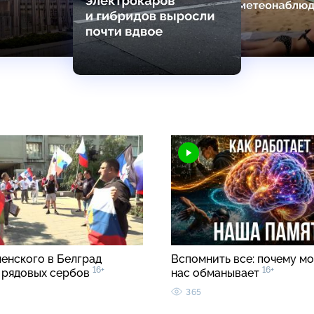
ленского в Белград
Вспомнить все: почему мо
16+
16+
 рядовых сербов
нас обманывает
365