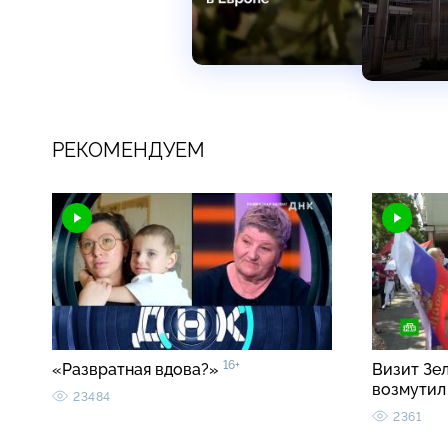
РЕКОМЕНДУЕМ
16+
«Развратная вдова?»
Визит Зе
возмутил
23484
2361