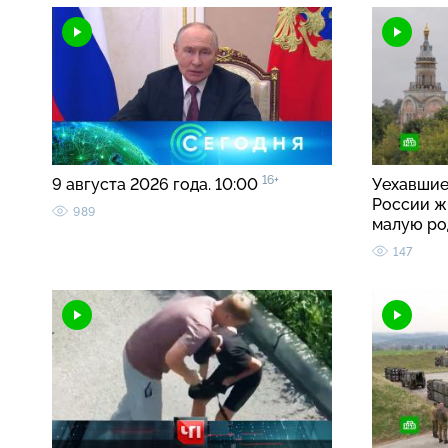
16+
9 августа 2026 года. 10:00
Уехавшие
России ж
989
малую р
147