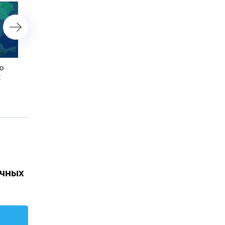
о
Мэр Нагасаки назвал
Лифт с людьми рухнул с
х
американцев виновниками
высоты четвертого этаж
атомной бомбардировки
Махачкале
города
ачных