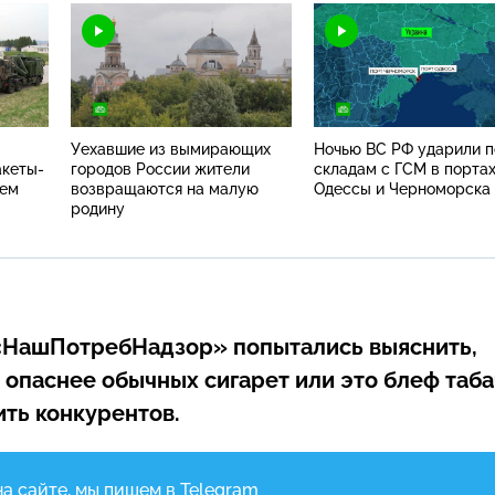
Уехавшие из вымирающих
Ночью ВС РФ ударили п
акеты-
городов России жители
складам с ГСМ в порта
тем
возвращаются на малую
Одессы и Черноморска
родину
НашПотребНадзор» попытались выяснить,
 опаснее обычных сигарет или это блеф таб
ить конкурентов.
на сайте, мы пишем в Telegram