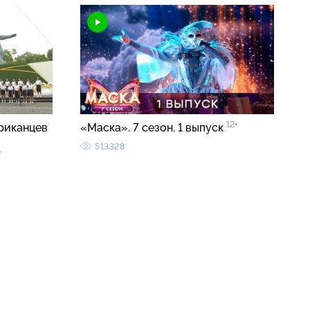
12+
риканцев
«Маска». 7 сезон. 1 выпуск
513328
+