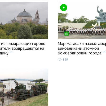
 из вымирающих городов
Мэр Нагасаки назвал аме
ители возвращаются на
виновниками атомной
16+
16
одину
бомбардировки города
385