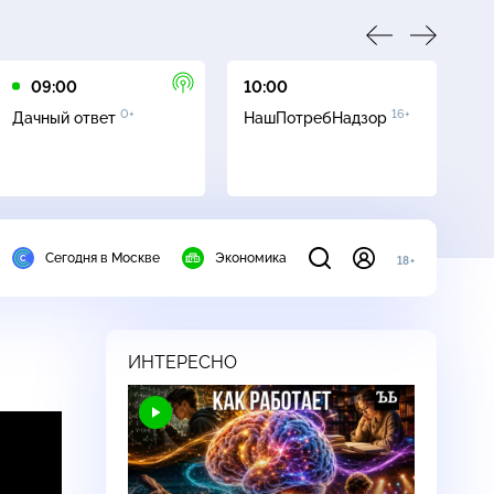
09:00
10:00
11
0+
16+
Дачный ответ
НашПотребНадзор
О
Сегодня в Москве
Экономика
18+
ИНТЕРЕСНО