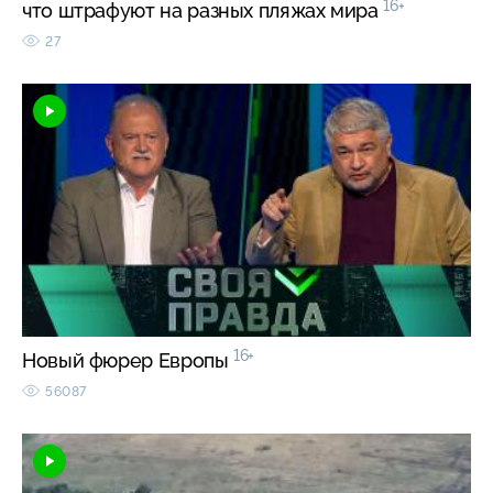
16+
что штрафуют на разных пляжах мира
27
16+
Новый фюрер Европы
56087