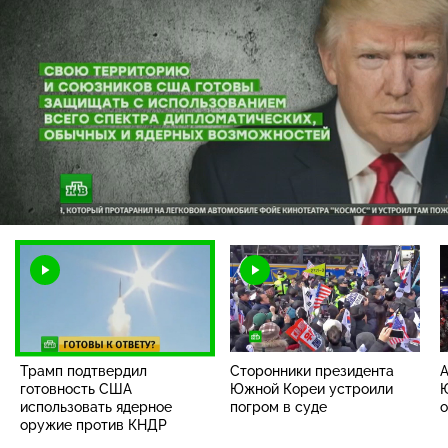
Загрузка
:
66.95%
/
Наст
Трамп подтвердил
Сторонники президента
А
готовность США
Южной Кореи устроили
использовать ядерное
погром в суде
о
оружие против КНДР