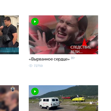
16+
«Вырванное сердце»
72759