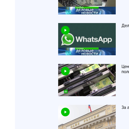
Дел
Цен
пол
За 