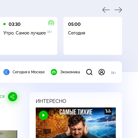
03:30
05:00
05
16+
Утро. Самое лучшее
Сегодня
Ле
Сегодня в Москве
Экономика
18+
СЯ
ИНТЕРЕСНО