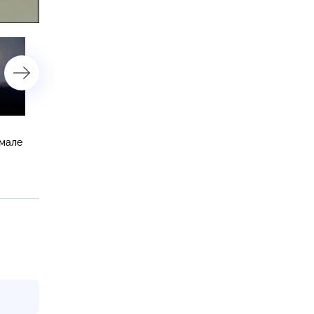
астройки
Документальный фильм
Оверчук: уровень
емале
«Уроки якутского» — в
самообеспеченности ЕА
00:30 на НТВ
по продовольствию
превышает 93%