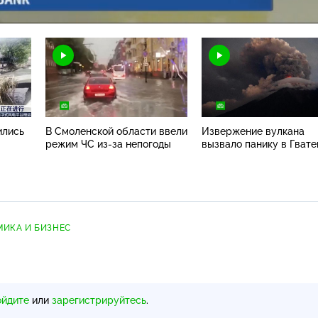
Н
ились
В Смоленской области ввели
Извержение вулкана
режим ЧС
из-за
непогоды
вызвало панику в Гват
ИКА И БИЗНЕС
ойдите
или
зарегистрируйтесь
.