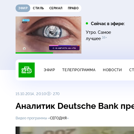
ЭФИР
СТИЛЬ
СЕРИАЛ
ПРАВО
21:15
21:30
Сейчас в эфире:
6+
ди
Сегодня
Неизвестная Россия
Утро. Самое
16+
лучшее
ЭФИР
ТЕЛЕПРОГРАММА
НОВОСТИ
С
15.10.2014, 20:10
270
Аналитик Deutsche Bank пр
Видео программы «
СЕГОДНЯ
»