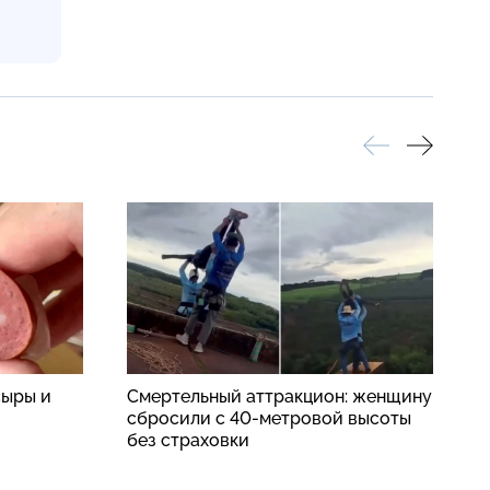
сыры и
Смертельный аттракцион: женщину
Р
сбросили с 40-метровой высоты
у
без страховки