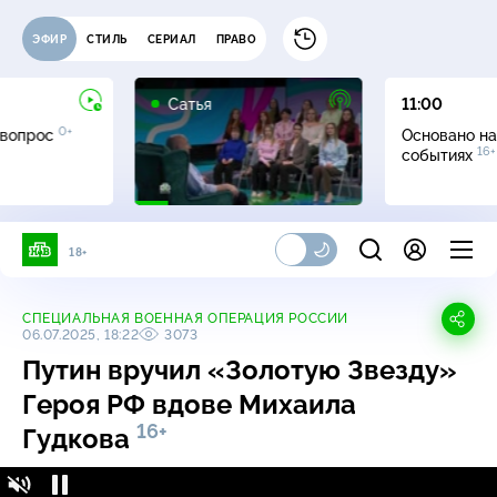
ЭФИР
СТИЛЬ
СЕРИАЛ
ПРАВО
16+
Сатья
11:00
0+
 вопрос
Основано на
16+
событиях
18+
СПЕЦИАЛЬНАЯ ВОЕННАЯ ОПЕРАЦИЯ РОССИИ
06.07.2025, 18:22
3073
Путин вручил «Золотую Звезду»
Героя РФ вдове Михаила
16+
Гудкова