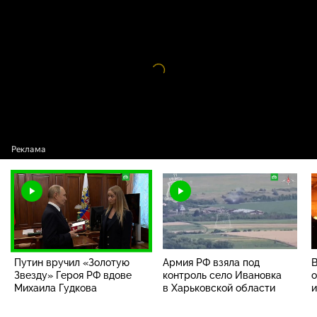
Путин вручил «Золотую Звезду» Героя РФ
16+
вдове Михаила Гудкова
Видео
проигрыватель
загружается.
Путин вручил «Золотую
Армия РФ взяла под
В
Звезду» Героя РФ вдове
контроль село Ивановка
о
Михаила Гудкова
в Харьковской области
и