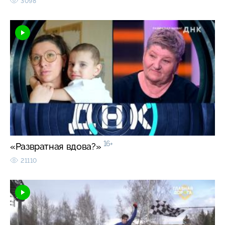
3098
16+
«Развратная вдова?»
21110