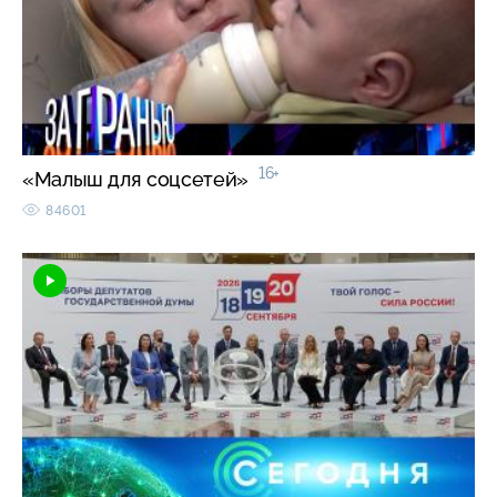
16+
«Малыш для соцсетей»
84601