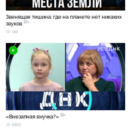
Звенящая тишина: где на планете нет никаких
16+
звуков
188
16+
«Внезапная внучка?»
6650