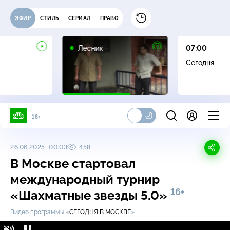
ЭФИР
СТИЛЬ
СЕРИАЛ
ПРАВО
16+
Лесник
07:00
Сегодня
18+
26.06.2025, 00:03
458
В Москве стартовал
международный турнир
16+
«Шахматные звезды 5.0»
Видео программы «
СЕГОДНЯ В МОСКВЕ
»