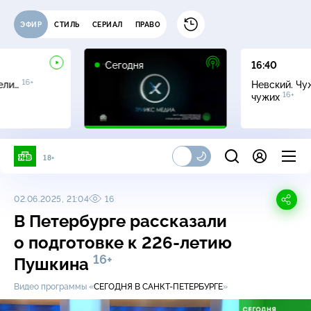
ЭФИР
СТИЛЬ
СЕРИАЛ
ПРАВО
Сегодня
16:40
16+
ели…
Невский. Чу
16+
чужих
18+
02.06.2025, 21:04
16
В Петербурге рассказали
о подготовке к
226-летию
16+
Пушкина
Видео программы «
СЕГОДНЯ В САНКТ-ПЕТЕРБУРГЕ
»