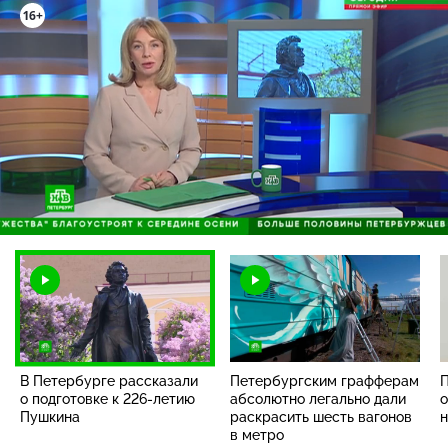
16+
Загрузка
:
66.37%
/
Наст
В Петербурге рассказали
Петербургским графферам
о подготовке к
226-летию
абсолютно легально дали
о
Пушкина
раскрасить шесть вагонов
н
в метро