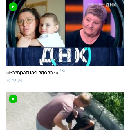
16+
«Развратная вдова?»
22124