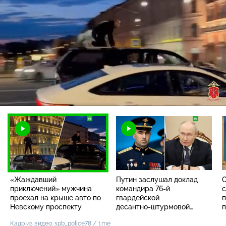
Загрузка
:
84.21%
/
Наст
«Жаждавший
Путин заслушал доклад
О
приключений» мужчина
командира
76-й
проехал на крыше авто по
гвардейской
п
Невскому проспекту
десантно-штурмовой
дивизии ВДВ
Кадр из видео: spb_police78 / t.me