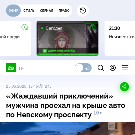
ЭФИР
СТИЛЬ
СЕРИАЛ
ПРАВО
Сегодня
21:30
жой среди
Неизвестна
18+
25.05.2025, 18:45
245
«Жаждавший приключений»
мужчина проехал на крыше авто
16+
по Невскому проспекту