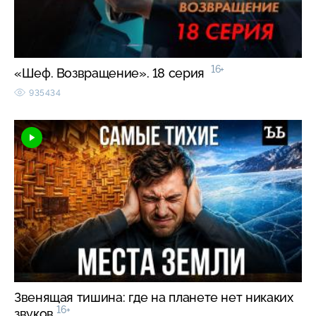
16+
«Шеф. Возвращение». 18 серия
935434
Звенящая тишина: где на планете нет никаких
16+
звуков