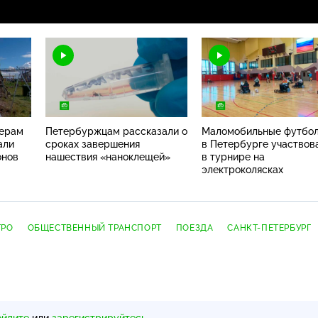
ферам
Петербуржцам рассказали о
Маломобильные футбо
али
сроках завершения
в Петербурге участвов
онов
нашествия «наноклещей»
в турнире на
электроколясках
ТРО
ОБЩЕСТВЕННЫЙ ТРАНСПОРТ
ПОЕЗДА
САНКТ-ПЕТЕРБУРГ
ойдите
или
зарегистрируйтесь
.