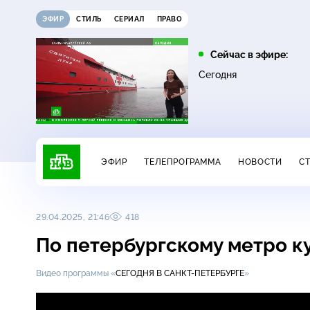
ЭФИР
СТИЛЬ
СЕРИАЛ
ПРАВО
11:00
12:00
Сейчас в эфире:
16+
16+
ДНК
Жди меня
Сегодня
ЭФИР
ТЕЛЕПРОГРАММА
НОВОСТИ
С
29.04.2025, 21:46
418
По петербургскому метро к
Видео программы «
СЕГОДНЯ В САНКТ-ПЕТЕРБУРГЕ
»