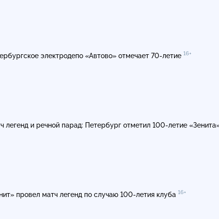
16+
ербургское электродепо «Автово» отмечает
70-летие
ч легенд и речной парад: Петербург отметил
100-летие
«Зенита
16+
нит» провел матч легенд по случаю
100-летия
клуба