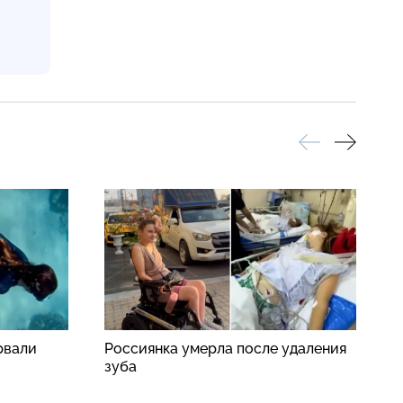
рвали
Россиянка умерла после удаления
Ф
зуба
в