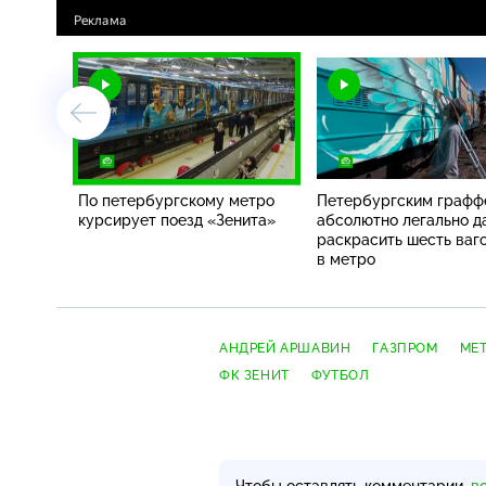
По петербургскому метро
Петербургским граф
курсирует поезд «Зенита»
абсолютно легально д
раскрасить шесть ваг
в метро
АНДРЕЙ АРШАВИН
ГАЗПРОМ
МЕ
ФК ЗЕНИТ
ФУТБОЛ
Чтобы оставлять комментарии,
в