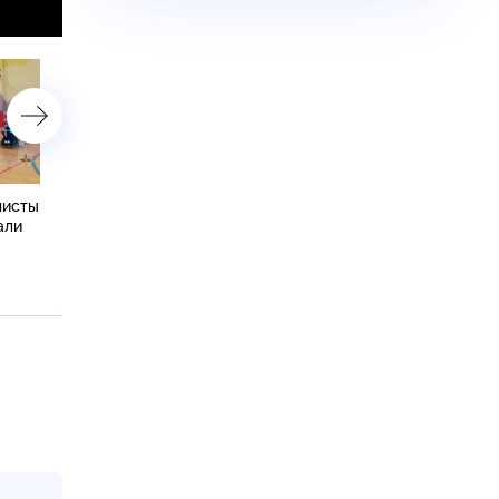
листы
Вселенную Достоевского
В Петербурге открылась
али
в театре «Мастерская»
выставка «Имя героев» 
уложили в шестичасовой
поисковом движении Ро
спектакль