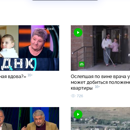
16+
ная вдова?»
Ослепшая по вине врача 
может добиться положен
16+
квартиры
726