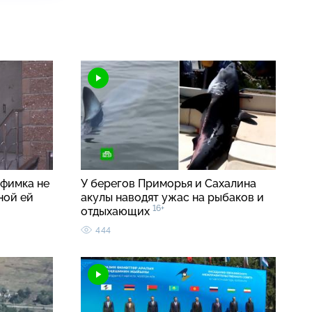
уфимка не
У берегов Приморья и Сахалина
ной ей
акулы наводят ужас на рыбаков и
16+
отдыхающих
444