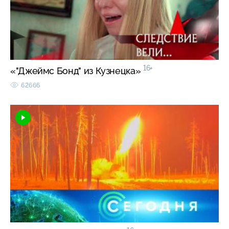
16+
«"Джеймс Бонд" из Кузнецка»
62666