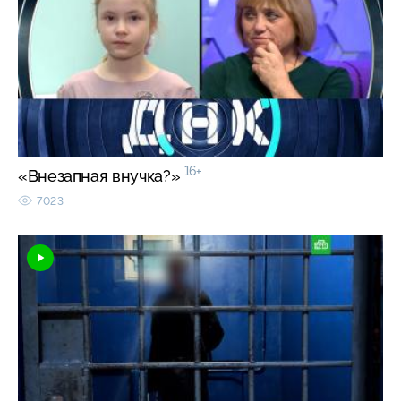
16+
«Внезапная внучка?»
7023