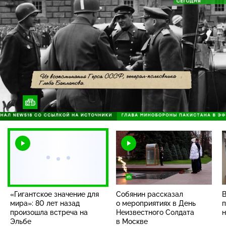
Загрузка
:
17.83%
/
Наст
«Гигантское значение для
Собянин рассказал
В
мира»: 80 лет назад
о мероприятиях в День
п
произошла встреча на
Неизвестного Солдата
н
Эльбе
в Москве