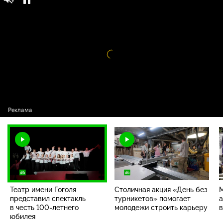
Театр имени Гоголя представил спектакль
16+
в честь
100-летнего
юбилея
Видео
проигрыватель
загружается.
Театр имени Гоголя
Столичная акция «День без
представил спектакль
турникетов» помогает
а
в честь
100-летнего
молодежи строить карьеру
юбилея