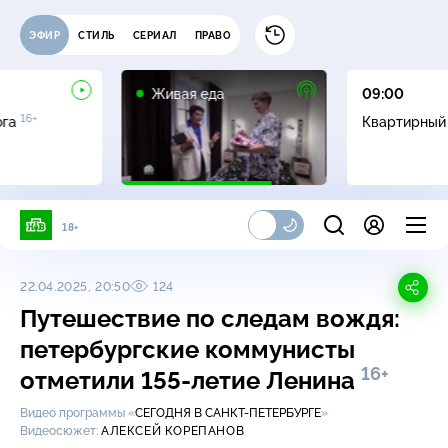
ЭФИР
СТИЛЬ
СЕРИАЛ
ПРАВО
12+
Живая еда
09:00
16+
ога
Квартирный
18+
22.04.2025, 20:50
124
Путешествие по следам вождя:
петербургские коммунисты
16+
отметили 155-летие Ленина
Видео программы «
СЕГОДНЯ В САНКТ-ПЕТЕРБУРГЕ
»
Видеосюжет:
АЛЕКСЕЙ КОРЕПАНОВ