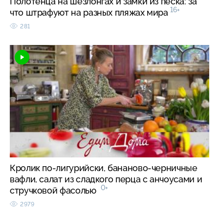
Полотенца на шезлонгах и замки из песка: за
16+
что штрафуют на разных пляжах мира
281
Кролик по-лигурийски, бананово-черничные
вафли, салат из сладкого перца с анчоусами и
0+
стручковой фасолью
2979