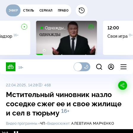
ЭФИР
СТИЛЬ
СЕРИАЛ
ПРАВО
16+
Однажды…
12:00
16+
0+
Надзор
Своя игра
18+
22.04.2025, 14:28
468
Мстительный чиновник назло
соседке сжег ее и свое жилище
16+
и сел в тюрьму
Видео программы «
ЧП
»
Видеосюжет:
АЛЕВТИНА МАРЧЕНКО