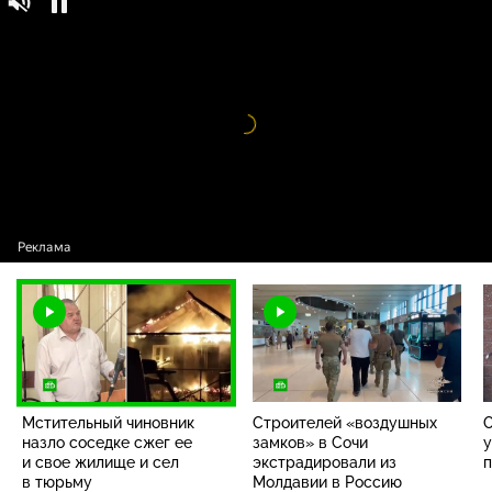
Мстительный чиновник назло соседке сжег
16+
ее и свое жилище и сел в тюрьму
Видео
проигрыватель
загружается.
Мстительный чиновник
Строителей «воздушных
О
назло соседке сжег ее
замков» в Сочи
у
и свое жилище и сел
экстрадировали из
п
в тюрьму
Молдавии в Россию