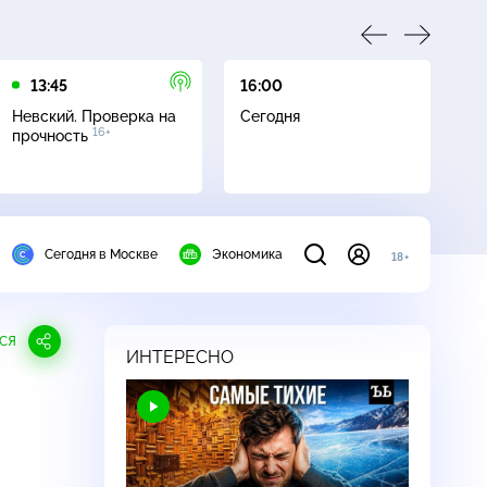
13:45
16:00
17
Невский. Проверка на
Сегодня
Не
16+
прочность
ч
Сегодня в Москве
Экономика
18+
СЯ
ИНТЕРЕСНО