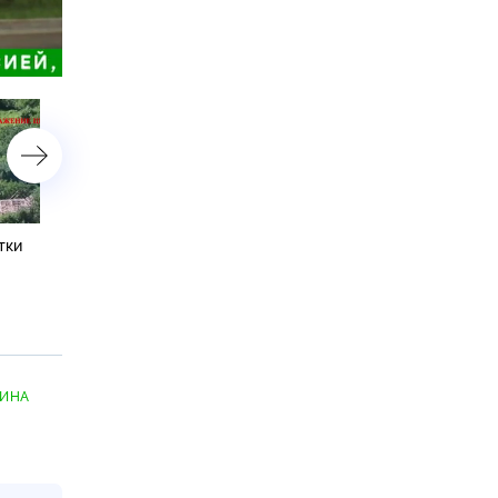
астройки
тки
ФСБ в Приморье задержала
Операторы БПЛА помог
троих подростков за
штурмовикам вести
подготовку терактов против
зачистку Красного Лима
военных
АИНА