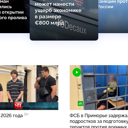
16+
 2026 года
ФСБ в Приморье задержа
подростков за подготовк
терактов против военных