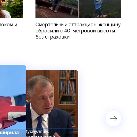
локом и
Смертельный аттракцион: женщину
«
сбросили с 40-метровой высоты
о
без страховки