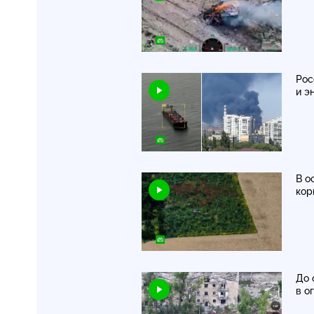
Рос
и э
В о
кор
До 
в о