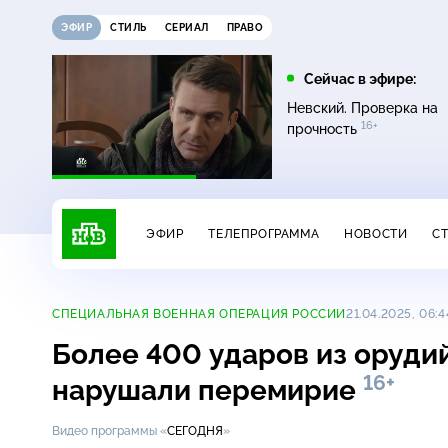
ЭФИР
СТИЛЬ
СЕРИАЛ
ПРАВО
10:00
10:25
Сейчас в эфире:
6+
Сегодня
ЧП
Невский. Проверка на
16+
прочность
ЭФИР
ТЕЛЕПРОГРАММА
НОВОСТИ
С
СПЕЦИАЛЬНАЯ ВОЕННАЯ ОПЕРАЦИЯ РОССИИ
21.04.2025, 06:4
Более 400 ударов из орудий
16+
нарушали перемирие
Видео программы «
СЕГОДНЯ
»