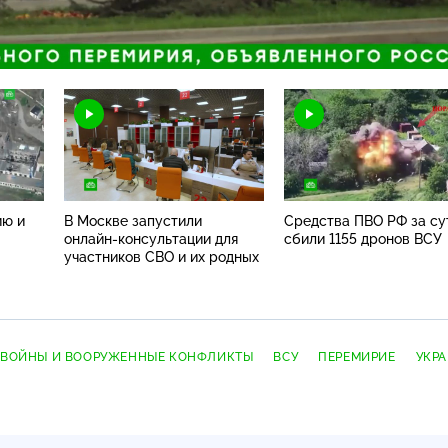
Загрузка
:
100.00%
Н
ию и
В Москве запустили
Средства ПВО РФ за су
онлайн-консультации
для
сбили 1155 дронов ВСУ
участников СВО и их родных
ВОЙНЫ И ВООРУЖЕННЫЕ КОНФЛИКТЫ
ВСУ
ПЕРЕМИРИЕ
УКР