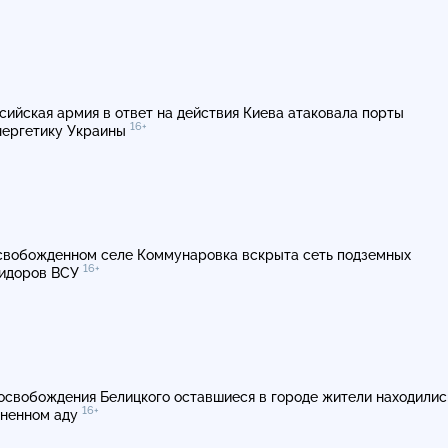
сийская армия в ответ на действия Киева атаковала порты
16+
нергетику Украины
свобожденном селе Коммунаровка вскрыта сеть подземных
16+
идоров ВСУ
освобождения Белицкого оставшиеся в городе жители находилис
16+
гненном аду