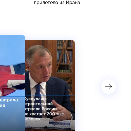
прилетело из Ирана
п