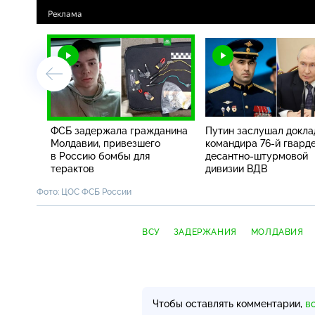
ФСБ задержала гражданина
Путин заслушал докла
Молдавии, привезшего
командира
76-й
гвард
в Россию бомбы для
десантно-штурмовой
терактов
дивизии ВДВ
Фото: ЦОС ФСБ России
ВСУ
ЗАДЕРЖАНИЯ
МОЛДАВИЯ
Чтобы оставлять комментарии,
в