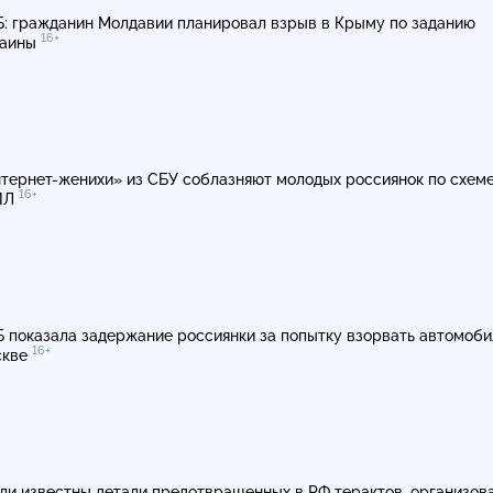
: гражданин Молдавии планировал взрыв в Крыму по заданию
16+
раины
тернет-женихи»
из СБУ соблазняют молодых россиянок по схем
16+
ИЛ
 показала задержание россиянки за попытку взорвать автомоби
16+
скве
ли известны детали предотвращенных в РФ терактов, организов