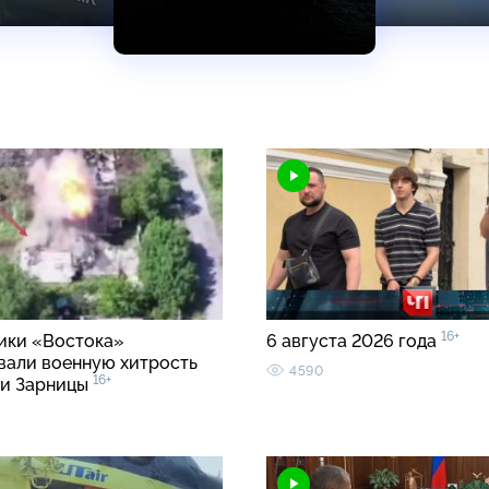
16+
ки «Востока»
6 августа 2026 года
вали военную хитрость
4590
16+
ии Зарницы