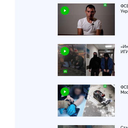
ФСБ
Ук
«Ин
ИГ
ФСБ
Мо
Ста