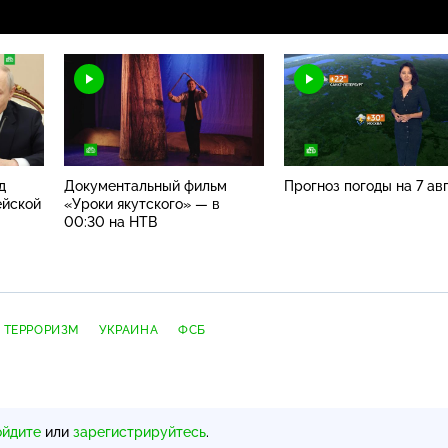
д
Документальный фильм
Прогноз погоды на 7 ав
ейской
«Уроки якутского» — в
00:30 на НТВ
ТЕРРОРИЗМ
УКРАИНА
ФСБ
ойдите
или
зарегистрируйтесь
.