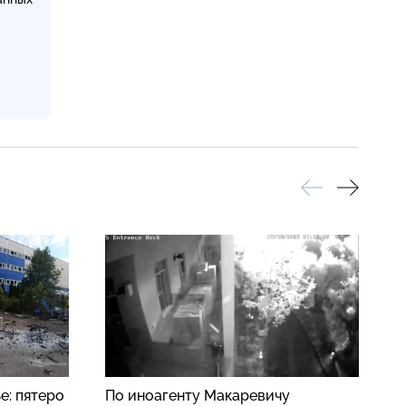
е: пятеро
По иноагенту Макаревичу
В