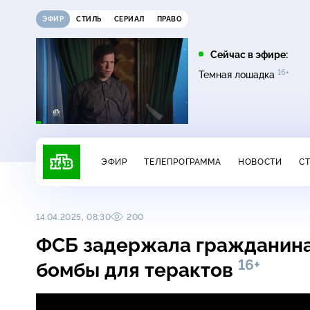
ЭФИР
СТИЛЬ
СЕРИАЛ
ПРАВО
16:00
17:00
Сейчас в эфире:
16+
на
Сегодня
Невский. Чужой среди
Темная лошадка
16+
чужих
ЭФИР
ТЕЛЕПРОГРАММА
НОВОСТИ
С
14.04.2025, 08:30
200
ФСБ задержала гражданина
16+
бомбы для терактов