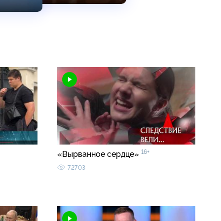
16+
«Вырванное сердце»
72703