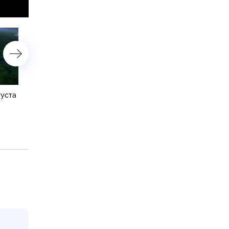
густа
Экипаж пропавшего
Китайский спутник снял
в Приангерье самолета
момент столкновения
рассказал, как удалось
ступени Falcon 9 с Луной
выжить в тайге