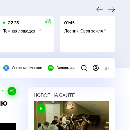
22:35
01:45
03
16+
16+
Темная лошадка
Лесник. Своя земля
Ут
Сегодня в Москве
Экономика
18+
СЯ
НОВОЕ НА САЙТЕ
ию