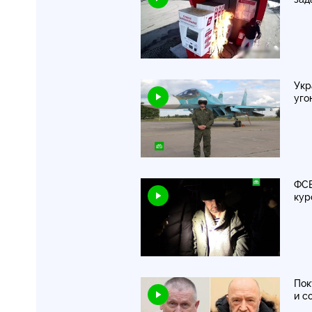
Укр
уго
ФСБ
кур
Пок
и с