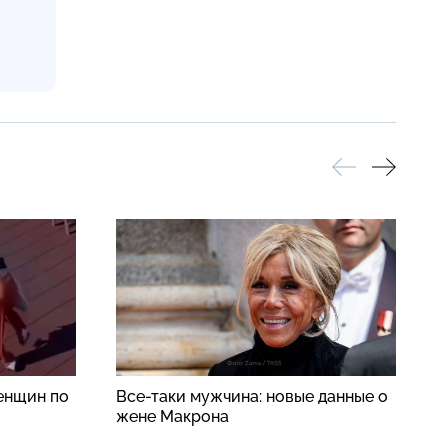
енщин по
Все-таки мужчина: новые данные о
Н
жене Макрона
п
о