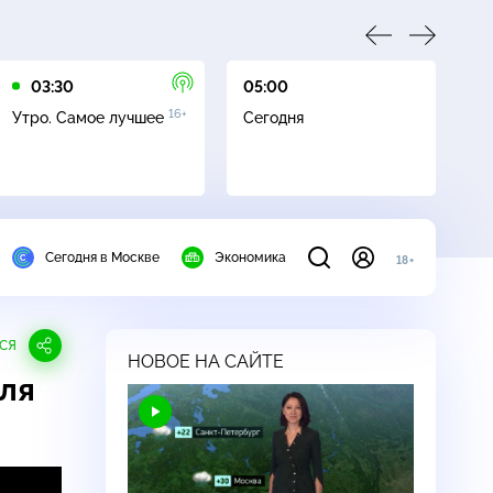
03:30
05:00
05
16+
Утро. Самое лучшее
Сегодня
Ле
Сегодня в Москве
Экономика
18+
СЯ
НОВОЕ НА САЙТЕ
для