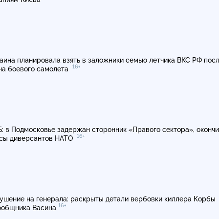
аина планировала взять в заложники семью летчика ВКС РФ пос
16+
на боевого самолета
: в Подмосковье задержан сторонник «Правого сектора», оконч
16+
сы диверсантов НАТО
ушение на генерала: раскрыты детали вербовки киллера Корбы
16+
ообщника Васина