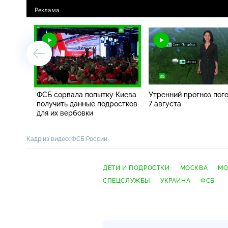
ФСБ сорвала попытку Киева
Утренний прогноз пог
получить данные подростков
7 августа
для их вербовки
Кадр из видео: ФСБ России
ДЕТИ И ПОДРОСТКИ
МОСКВА
МО
СПЕЦСЛУЖБЫ
УКРАИНА
ФСБ