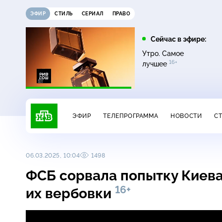
ЭФИР
СТИЛЬ
СЕРИАЛ
ПРАВО
21:15
21:30
Сейчас в эфире:
6+
ди
Сегодня
Неизвестная Россия
Утро. Самое
16+
лучшее
ЭФИР
ТЕЛЕПРОГРАММА
НОВОСТИ
С
06.03.2025, 10:04
1498
ФСБ сорвала попытку Киева
16+
их вербовки