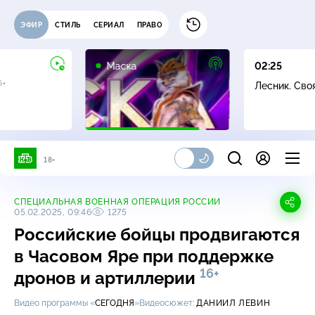
ЭФИР
СТИЛЬ
СЕРИАЛ
ПРАВО
12+
Маска
02:25
6+
Лесник. Сво
18+
СПЕЦИАЛЬНАЯ ВОЕННАЯ ОПЕРАЦИЯ РОССИИ
05.02.2025, 09:46
1275
Российские бойцы продвигаются
в Часовом Яре при поддержке
16+
дронов и артиллерии
Видео программы «
СЕГОДНЯ
»
Видеосюжет:
ДАНИИЛ ЛЕВИН