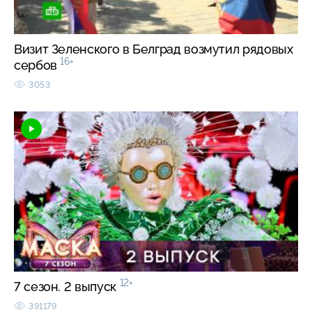
Визит Зеленского в Белград возмутил рядовых
16+
сербов
3053
12+
7 сезон. 2 выпуск
391179