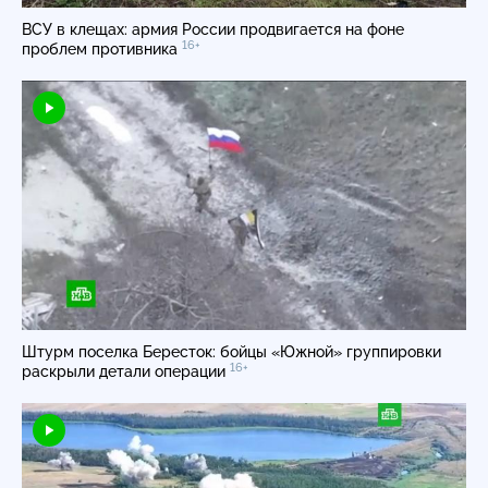
ВСУ в клещах: армия России продвигается на фоне
16+
проблем противника
Штурм поселка Бересток: бойцы «Южной» группировки
16+
раскрыли детали операции