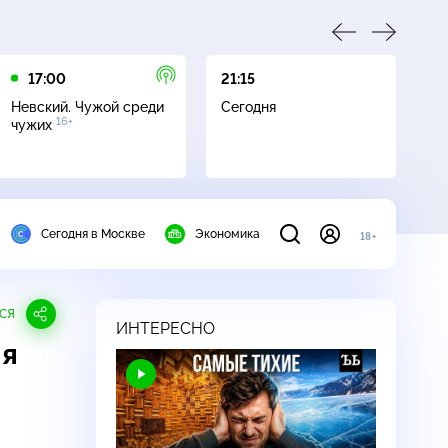
17:00
21:15
21
Невский. Чужой среди
Сегодня
Не
16+
чужих
Сегодня в Москве
Экономика
18+
СЯ
ИНТЕРЕСНО
ля