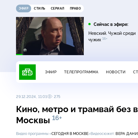
ЭФИР
СТИЛЬ
СЕРИАЛ
ПРАВО
11:00
13:00
Сейчас в эфире:
16+
ДНК
Сегодня
Невский. Чужой среди
16+
чужих
ЭФИР
ТЕЛЕПРОГРАММА
НОВОСТИ
С
29.12.2024, 11:01
275
Кино, метро и трамвай без 
16+
Москвы
Видео программы «
СЕГОДНЯ В МОСКВЕ
»
Видеосюжет:
ВЕРА ДАН