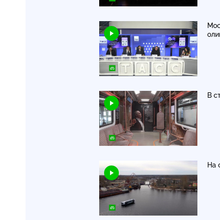
Мос
оли
В с
На 