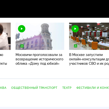
ию
Москвичи проголосовали за
В Москве запустили
возвращение исторического
онлайн-консультации
д
екты
облика «Дому под юбкой»
участников СВО и их р
КВА
ОБЩЕСТВЕННЫЙ ТРАНСПОРТ
ТЕАТР
ФЕСТИВАЛИ И КОН