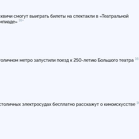
квичи смогут выиграть билеты на спектакли в «Театральной
16+
мпиаде»
16
толичном метро запустили поезд к
250-летию
Большого театра
1
столичных электросудах бесплатно расскажут о киноискусстве