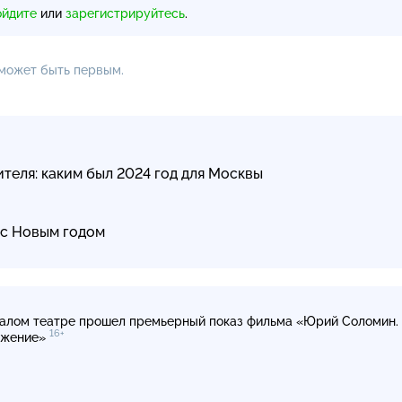
ойдите
или
зарегистрируйтесь
.
 может быть первым.
ителя: каким был 2024 год для Москвы
 с Новым годом
алом театре прошел премьерный показ фильма «Юрий Соломин.
16+
ужение»