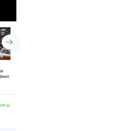
Креативные специальности
Собянин назвал темпы
ля
в колледжах Москвы
строительства метро
одных
выбрали 6 тысяч
в столице максимальным
абитуриентов
пять лет
КУРСЫ