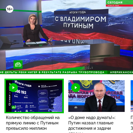
Загрузка
:
100.00%
/
Наст
Количество обращений на
«О доме надо думать!»:
П
прямую линию с Путиным
Путин назвал главные
превысило миллион
достижения и задачи