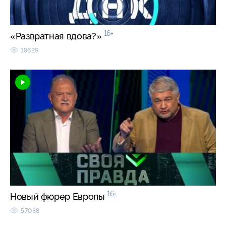
16+
«Развратная вдова?»
19629
16+
Новый фюрер Европы
57088