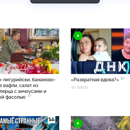
16+
о-лигурийски, бананово-
«Развратная вдова?»
 вафли, салат из
20670
перца с анчоусами и
0+
вой фасолью