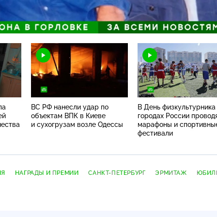
Н
ла
ВС РФ нанесли удар по
В День физкультурника
ей
объектам ВПК в Киеве
городах России провод
чества
и сухогрузам возле Одессы
марафоны и спортивны
фестивали
ИЯ
НАГРАДЫ И ПРЕМИИ
САНКТ-ПЕТЕРБУРГ
ЭРМИТАЖ
ЮБИЛ