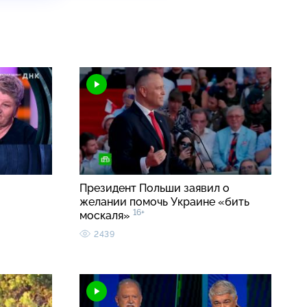
Президент Польши заявил о
желании помочь Украине «бить
16+
москаля»
2439