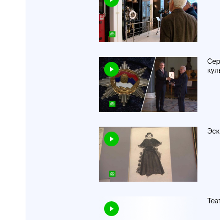
Сер
кул
Эск
Теа