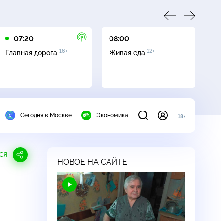
07:20
08:00
09
16+
12+
Главная дорога
Живая еда
Кв
Сегодня в Москве
Экономика
18+
СЯ
НОВОЕ НА САЙТЕ