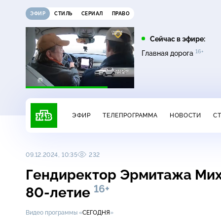
ЭФИР
СТИЛЬ
СЕРИАЛ
ПРАВО
05:20
05:25
Сейчас в эфире:
16+
16+
Пляж. Жаркий
Поедем, поедим!
Главная дорога
16+
сезон
ЭФИР
ТЕЛЕПРОГРАММА
НОВОСТИ
С
09.12.2024, 10:35
232
Гендиректор Эрмитажа Мих
16+
80-летие
Видео программы «
СЕГОДНЯ
»