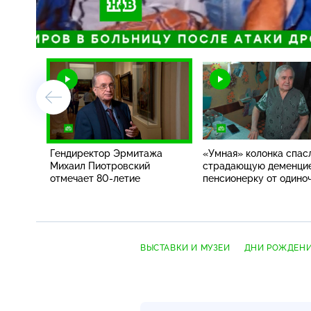
Загрузка
:
17.02%
/
Гендиректор Эрмитажа
«Умная» колонка спас
Михаил Пиотровский
страдающую деменци
отмечает
80-летие
пенсионерку от одино
ВЫСТАВКИ И МУЗЕИ
ДНИ РОЖДЕН