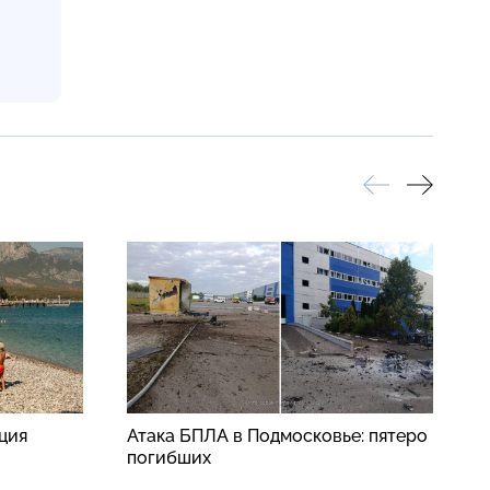
рция
Атака БПЛА в Подмосковье: пятеро
Р
погибших
у