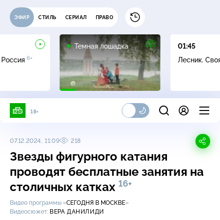
ЭФИР
СТИЛЬ
СЕРИАЛ
ПРАВО
16+
Темная лошадка
01:45
6+
 Россия
Лесник. Сво
18+
07.12.2024, 11:09
218
Звезды фигурного катания
проводят бесплатные занятия на
16+
столичных катках
Видео программы «
СЕГОДНЯ В МОСКВЕ
»
Видеосюжет:
ВЕРА ДАНИЛИДИ