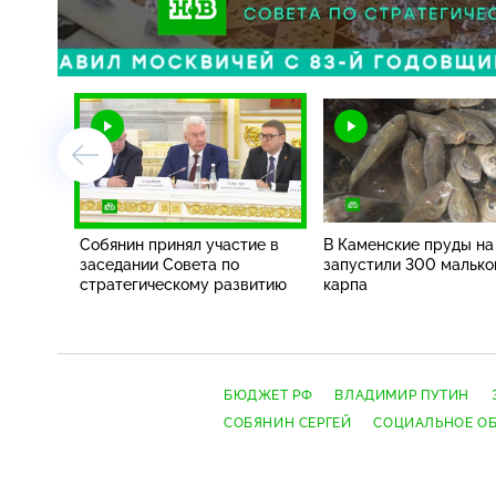
Загрузка
:
50.02%
/
Собянин принял участие в
В Каменские пруды н
заседании Совета по
запустили 300 малько
стратегическому развитию
карпа
БЮДЖЕТ РФ
ВЛАДИМИР ПУТИН
СОБЯНИН СЕРГЕЙ
СОЦИАЛЬНОЕ О