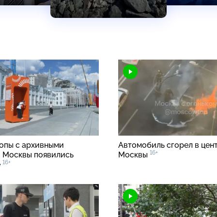
опы с архивными
Автомобиль сгорел в цен
16+
 Москвы появились
Москвы
16+
е