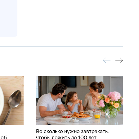
Во сколько нужно завтракать,
А
 об
чтобы дожить до 100 лет
п