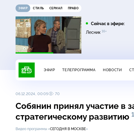
ЭФИР
СТИЛЬ
СЕРИАЛ
ПРАВО
21:15
21:30
Сейчас в эфире:
12+
16+
на
Сегодня
Неизвестная Россия
Лесник
ЭФИР
ТЕЛЕПРОГРАММА
НОВОСТИ
С
06.12.2024, 00:05
70
Собянин принял участие в з
стратегическому развитию
Видео программы «
СЕГОДНЯ В МОСКВЕ
»