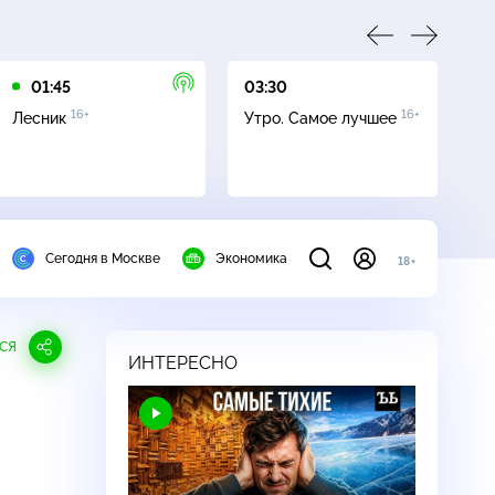
01:45
03:30
05
16+
16+
Лесник
Утро. Самое лучшее
Се
Сегодня в Москве
Экономика
18+
СЯ
ИНТЕРЕСНО