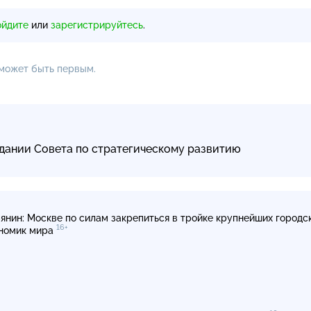
ойдите
или
зарегистрируйтесь
.
 может быть первым.
едании Совета по стратегическому развитию
янин: Москве по силам закрепиться в тройке крупнейших городс
16+
номик мира