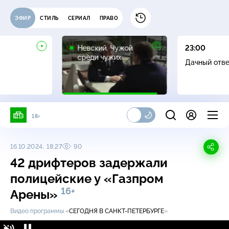
ЭФИР
СТИЛЬ
СЕРИАЛ
ПРАВО
16+
Невский. Чужой
23:00
среди чужих
Дачный отв
18+
16.10.2024, 18:27
90
42 дрифтеров задержали
полицейские у «Газпром
16+
Арены»
Видео программы «
СЕГОДНЯ В САНКТ-ПЕТЕРБУРГЕ
»