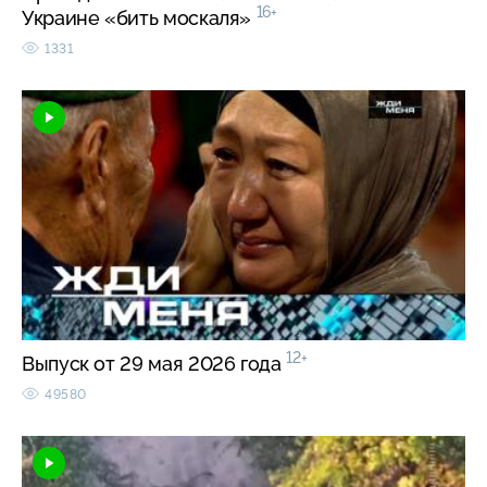
16+
Украине «бить москаля»
1331
12+
Выпуск от 29 мая 2026 года
49580