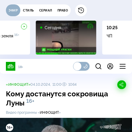
ЭФИР
СТИЛЬ
СЕРИАЛ
ПРАВО
Сегодня
10:25
16+
я земля
ЧП
18+
«ИНФОЩИТ»
04.10.2024, 11:00
1064
Кому достанутся сокровища
16+
Луны
Видео программы «
ИНФОЩИТ
»
16+