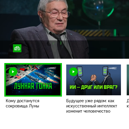
Загрузка
:
14.40%
/
Наст
Кому достанутся
Будущее уже рядом: как
Д
сокровища Луны
искусственный интеллект
к
изменит человечество