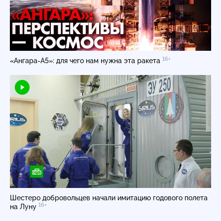
16+
«Ангара-А5»
: для чего нам нужна эта ракета
Шестеро добровольцев начали имитацию годового полета
16+
на Луну