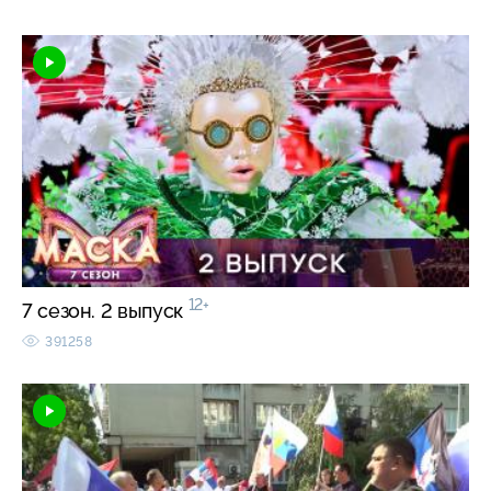
12+
7 сезон. 2 выпуск
391258