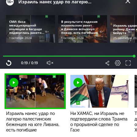
Израиль нанес удар по лагерю
16+
палестинских беженцев на юге Ливана,
есть погибшие
СМИ: база
В результате падения
международной
израильских ракет
Израиль удари
коалиции в Багдаде
в Дамаске вспыхнул
району Джия к
16+
16+
16+
подверглась ракетн...
пожар, есть погибшие
Бейрута
1 октября 2024
1 октября 2024
25 сентября 20
Загрузка
:
100.00%
Текущее
0:19
/
Продолжительность
0:19
Воспроизвести
Со
Наст
П
снова
звуком
р
время
Израиль нанес удар по
Ни ХАМАС, ни Израиль не
Т
лагерю палестинских
подтвердили слова Трампа
д
беженцев на юге Ливана,
о прорывной сделке по
о
есть погибшие
Газе