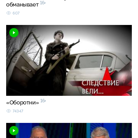
16+
обманывает
607
16+
«Оборотни»
74347