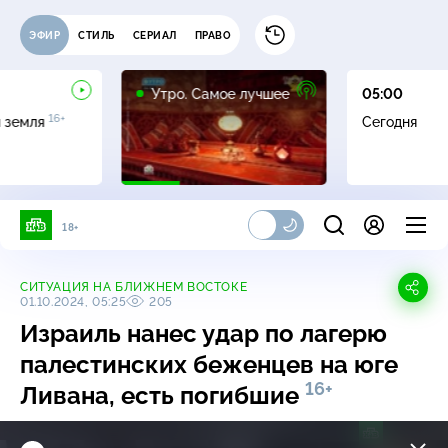
ЭФИР
СТИЛЬ
СЕРИАЛ
ПРАВО
16+
Утро. Самое лучшее
05:00
16+
я земля
Сегодня
18+
СИТУАЦИЯ НА БЛИЖНЕМ ВОСТОКЕ
01.10.2024, 05:25
205
Израиль нанес удар по лагерю
палестинских беженцев на юге
16+
Ливана, есть погибшие