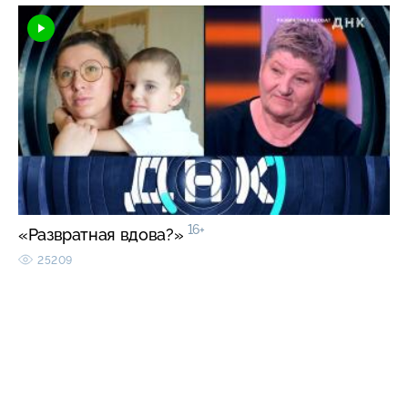
16+
«Развратная вдова?»
25209