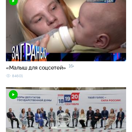
16+
«Малыш для соцсетей»
84601