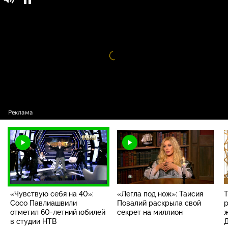
«Чувствую себя на 40»: Сосо Павлиашвили
16+
отметил 60-летний юбилей в студии НТВ
Видео
проигрыватель
загружается.
«Чувствую себя на 40»:
«Легла под нож»: Таисия
Т
Сосо Павлиашвили
Повалий раскрыла свой
р
отметил 60-летний юбилей
секрет на миллион
ж
в студии НТВ