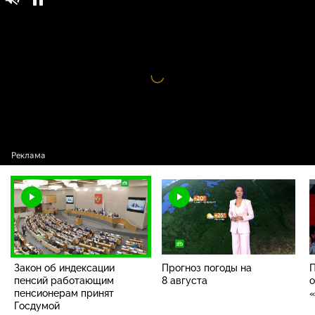
Закон об индексации пенсий работающим
16+
пенсионерам принят Госдумой
Видео
проигрыватель
загружается.
Закон об индексации
Прогноз погоды на
П
пенсий работающим
8 августа
о
пенсионерам принят
«
Госдумой