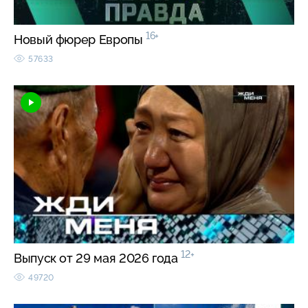
16+
Новый фюрер Европы
57633
12+
Выпуск от 29 мая 2026 года
49720