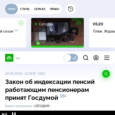
ЭФИР
СТИЛЬ
СЕРИАЛ
ПРАВО
Сегодня
05:20
16+
й сезон
Пляж. Жарк
18+
26.06.2024, 13:18
3291
Закон об индексации пенсий
работающим пенсионерам
16+
принят Госдумой
Видео программы «
СЕГОДНЯ
»