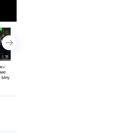
к»:
Запад увидел в азиатских
Обнародован текст дого
ние
визитах Путина угрозу
о стратегическом
н Ыну
миропорядку
партнерстве России и 