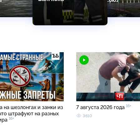
16+
 на шезлонгах и замки из
7 августа 2026 года
 что штрафуют на разных
3610
16+
ира