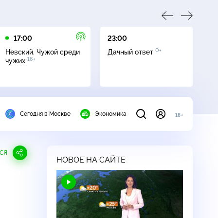
17:00
23:00
23
0+
Невский. Чужой среди
Дачный ответ
С
16+
чужих
Сегодня в Москве
Экономика
18+
СЯ
НОВОЕ НА САЙТЕ