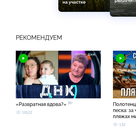
РЕКОМЕНДУЕМ
16+
«Развратная вдова?»
Полотенца
песка: за
19122
пляжах м
132