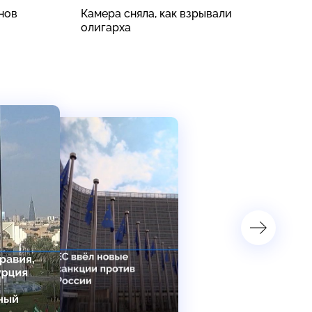
нов
Камера сняла, как взрывали
В
олигарха
ч