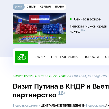
ЭФИР
СТИЛЬ
СЕРИАЛ
ПРАВО
12:00
13:00
Сейчас в эфире:
16+
Жди меня
Сегодня
Невский. Чужой среди
16+
чужих
ЭФИР
ТЕЛЕПРОГРАММА
НОВОСТИ
С
ВИЗИТ ПУТИНА В СЕВЕРНУЮ КОРЕЮ
22.06.2024, 15:30
625
Визит Путина в КНДР и Вьет
16+
партнерство
Видео программы «
ЦЕНТРАЛЬНОЕ ТЕЛЕВИДЕНИЕ
»
Видеосюжет:
А