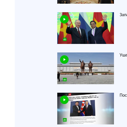
Зап
Уша
Пос