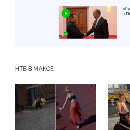
«Пр
в П
НТВ В МАКСЕ