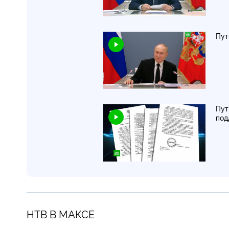
Пут
Пут
по
НТВ В МАКСЕ