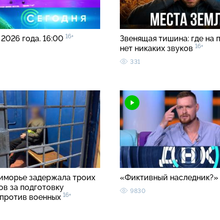
16+
 2026 года. 16:00
Звенящая тишина: где на 
16+
нет никаких звуков
331
иморье задержала троих
«Фиктивный наследник?
ов за подготовку
9830
16+
 против военных