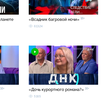
16+
планете
«Всадник багровой ночи»
61324
16+
16+
»
«Дочь курортного романа?»
5165