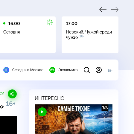
16:00
17:00
21
Сегодня
Невский. Чужой среди
Се
16+
чужих
Сегодня в Москве
Экономика
18+
СЯ
ИНТЕРЕСНО
16+
а»