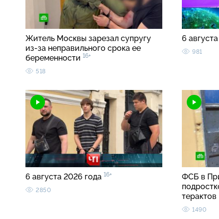
Житель Москвы зарезал супругу
6 августа
из-за неправильного срока ее
981
16+
беременности
518
16+
6 августа 2026 года
ФСБ в Пр
подростк
2850
терактов
1490