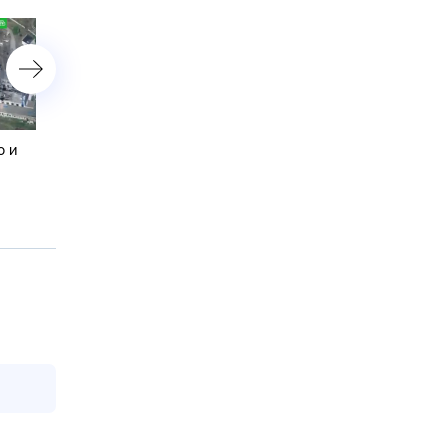
ю и
Мишустин прибыл в
Щит «Надежда» заверш
Киргизию с двухдневным
проходку зеленой линии
рабочим визитом
петербургского метро