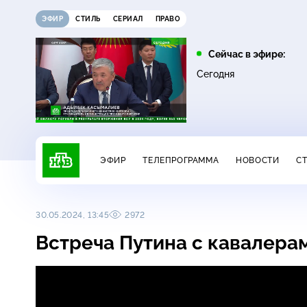
ЭФИР
СТИЛЬ
СЕРИАЛ
ПРАВО
10:25
11:00
Сейчас в эфире:
16+
ЧП
ДНК
Сегодня
ЭФИР
ТЕЛЕПРОГРАММА
НОВОСТИ
С
30.05.2024, 13:45
2972
Встреча Путина с кавалера
Встреча Путина с кавалерами ор
16+