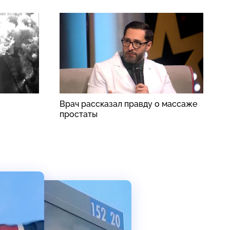
Врач рассказал правду о массаже
Р
простаты
з