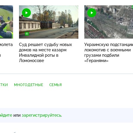
молета
Суд решает судьбу новых
Украинскую подстанци
домов на месте казарм
локомотив с военными
й
Инвалидной роты в
грузами подбили
Ломоносове
«Геранями»
СТКИ
МНОГОДЕТНЫЕ
СЕМЬЯ
ойдите
или
зарегистрируйтесь
.