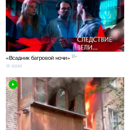
16+
«Всадник багровой ночи»
61150