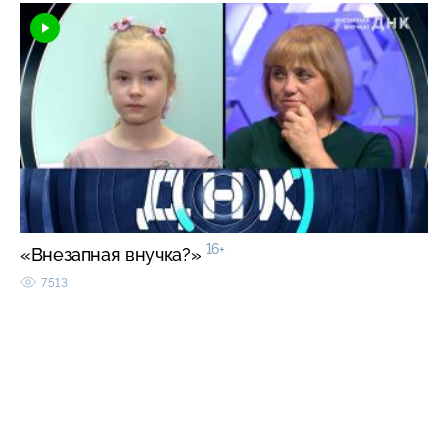
16+
«Внезапная внучка?»
7513