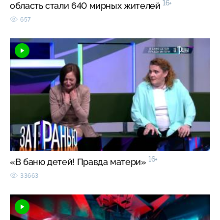
16+
область стали 640 мирных жителей
657
16+
«В баню детей! Правда матери»
33663