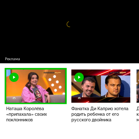
поклонников
Видео
проигрыватель
загружается.
Наташа Королёва
Фанатка Ди Каприо хотела
Д
«припахала» своих
родить ребенка от его
к
поклонников
русского двойника
м