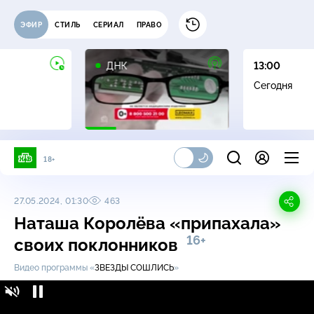
ЭФИР
СТИЛЬ
СЕРИАЛ
ПРАВО
16+
ДНК
13:00
Сегодня
18+
27.05.2024, 01:30
463
Наташа Королёва «припахала»
16+
своих поклонников
Видео программы «
ЗВЕЗДЫ СОШЛИСЬ
»
Наташа Королёва «припахала» своих
16+