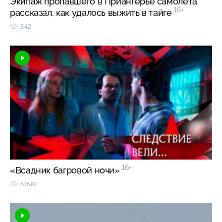
Экипаж пропавшего в Приангерье самолета
16+
рассказал, как удалось выжить в тайге
342
16+
«Всадник багровой ночи»
61582