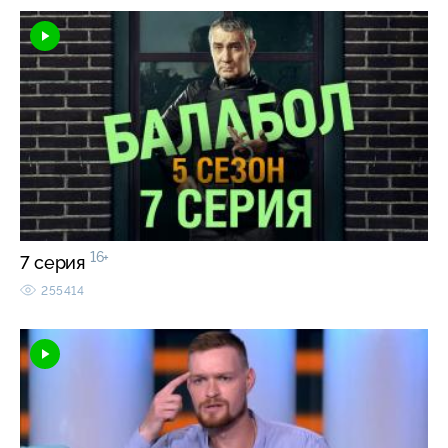
16+
7 серия
255414