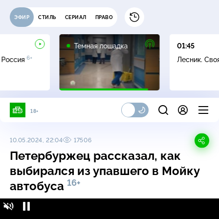
ЭФИР
СТИЛЬ
СЕРИАЛ
ПРАВО
16+
Темная лошадка
01:45
6+
 Россия
Лесник. Сво
18+
10.05.2024, 22:04
17506
Петербуржец рассказал, как
выбирался из упавшего в Мойку
16+
автобуса
Петербуржец рассказал, как выбирался из
16+