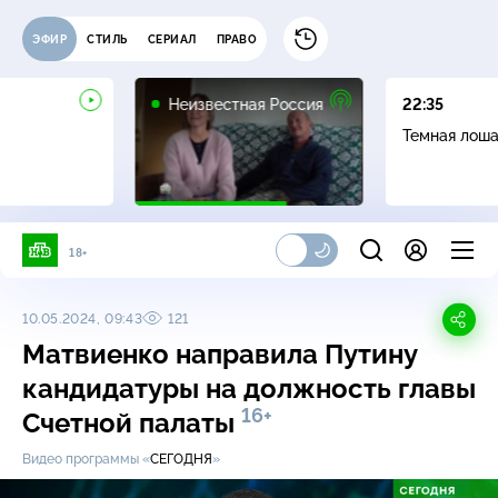
ЭФИР
СТИЛЬ
СЕРИАЛ
ПРАВО
6+
Неизвестная Россия
22:35
Темная лош
18+
10.05.2024, 09:43
121
Матвиенко направила Путину
кандидатуры на должность главы
16+
Счетной палаты
Видео программы «
СЕГОДНЯ
»