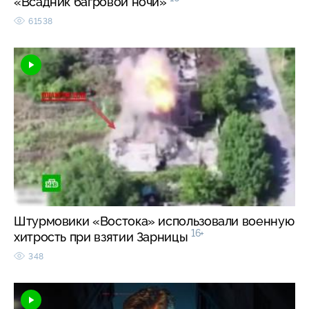
«Всадник багровой ночи»
61538
Штурмовики «Востока» использовали военную
16+
хитрость при взятии Зарницы
348