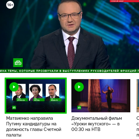
16+
Загрузка
:
100.00%
/
Наст
Матвиенко направила
Документальный фильм
О
Путину кандидатуры на
«Уроки якутского» — в
должность главы Счетной
00:30 на НТВ
п
палаты