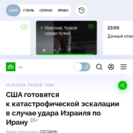
ЭФИР
СТИЛЬ
СЕРИАЛ
ПРАВО
16+
Невский. Чужой
23:00
среди чужих
Дачный отв
18+
15.04.2024, 09:05
3084
США готовятся
к катастрофической эскалации
в случае удара Израиля по
16+
Ирану
Видео программы «
СЕГОДНЯ
»