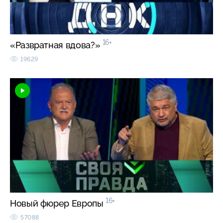
16+
«Развратная вдова?»
19629
16+
Новый фюрер Европы
57088