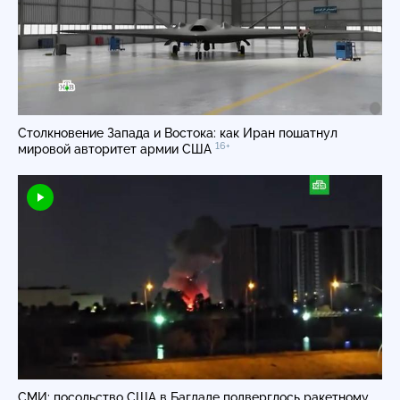
Столкновение Запада и Востока: как Иран пошатнул
16+
мировой авторитет армии США
СМИ: посольство США в Багдаде подверглось ракетному