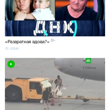
16+
«Развратная вдова?»
23341