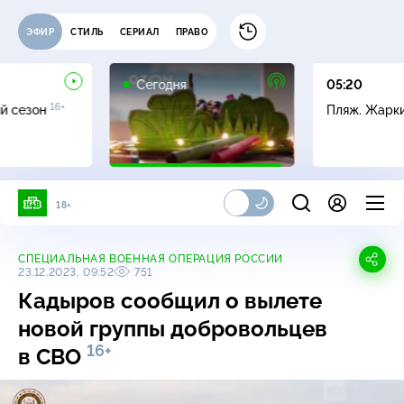
ЭФИР
СТИЛЬ
СЕРИАЛ
ПРАВО
Сегодня
05:20
16+
й сезон
Пляж. Жарк
18+
СПЕЦИАЛЬНАЯ ВОЕННАЯ ОПЕРАЦИЯ РОССИИ
23.12.2023, 09:52
751
Кадыров сообщил о вылете
новой группы добровольцев
16+
в СВО