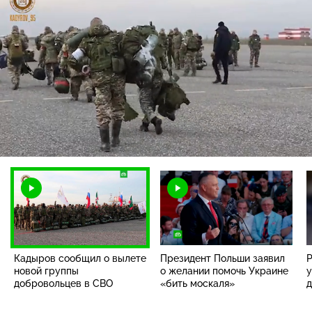
Загрузка
:
49.38%
/
Наст
Кадыров сообщил о вылете
Президент Польши заявил
Р
новой группы
о желании помочь Украине
у
добровольцев в СВО
«бить москаля»
д