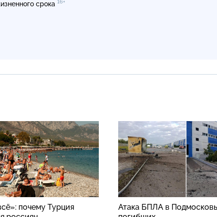
16+
изненного срока
всё»: почему Турция
Атака БПЛА в Подмосковь
ля россиян
погибших