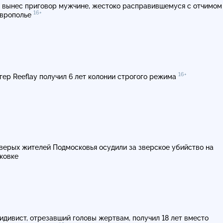
 вынес приговор мужчине, жестоко расправившемуся с отчимом
16+
врополье
16+
гер Reeflay получил 6 лет колонии строгого режима
верых жителей Подмосковья осудили за зверское убийство на
ковке
идивист, отрезавший головы жертвам, получил 18 лет вместо