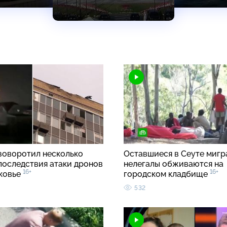
зоворотил несколько
Оставшиеся в Сеуте мигр
 последствия атаки дронов
нелегалы обживаются на
16+
16+
ковье
городском кладбище
532