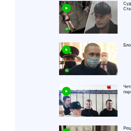
Суд
Ста
Бло
Чет
пар
Рец