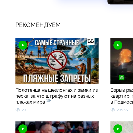
РЕКОМЕНДУЕМ
Полотенца на шезлонгах и замки из
Взрыв ра
песка: за что штрафуют на разных
квартир:
16+
пляжах мира
в Подмос
231
23956