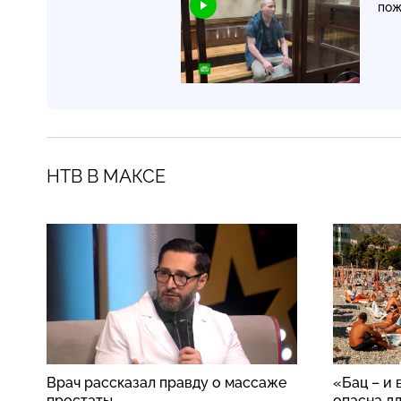
пож
НТВ В МАКСЕ
Врач рассказал правду о массаже
«Бац – и 
простаты
опасна д