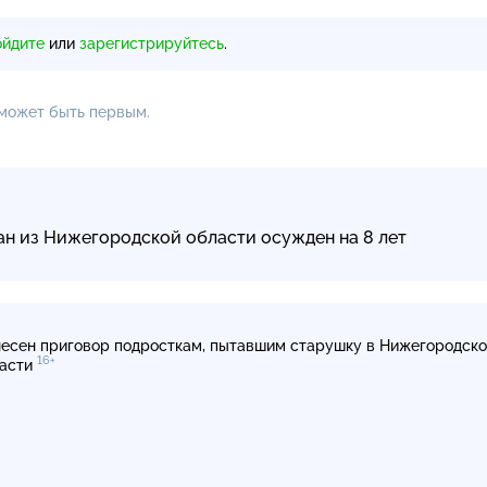
ойдите
или
зарегистрируйтесь
.
 может быть первым.
н из Нижегородской области осужден на 8 лет
есен приговор подросткам, пытавшим старушку в Нижегородск
16+
асти