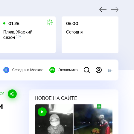
01:25
05:00
05
Пляж. Жаркий
Сегодня
Пл
16+
сезон
с
Сегодня в Москве
Экономика
18+
СЯ
НОВОЕ НА САЙТЕ
и