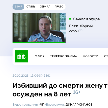
ЭФИР
СТИЛЬ
СЕРИАЛ
ПРАВО
16:00
17:00
Сейчас в эфире:
ди
Сегодня
Невский. Чужой среди
Пляж. Жаркий
16+
чужих
16+
сезон
ЭФИР
ТЕЛЕПРОГРАММА
НОВОСТИ
С
20.10.2023, 15:06
2361
Избивший до смерти жену т
16+
осужден на 8 лет
Видео программы «
ЧП
»
Видеосюжет:
ДИНАР УСМАНОВ