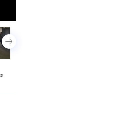
У берегов Приморья и
В Челябинске неадекват 
Сахалина акулы наводят
уголовным прошлым нап
ке
ужас на рыбаков и
на ребенка на улице
отдыхающих