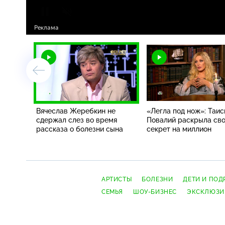
Вячеслав Жеребкин не
«Легла под нож»: Таис
сдержал слез во время
Повалий раскрыла св
рассказа о болезни сына
секрет на миллион
АРТИСТЫ
БОЛЕЗНИ
ДЕТИ И ПОД
СЕМЬЯ
ШОУ-БИЗНЕС
ЭКСКЛЮЗИ