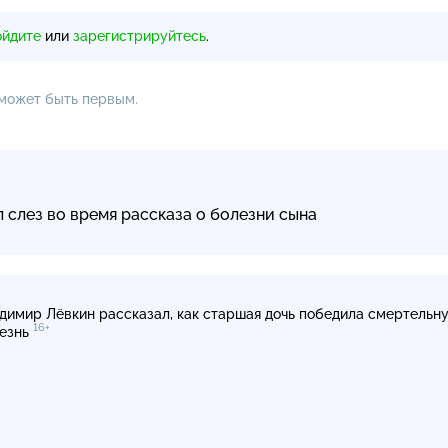
ойдите
или
зарегистрируйтесь
.
 может быть первым.
 слез во время рассказа о болезни сына
димир Лёвкин рассказал, как старшая дочь победила смертельн
16+
езнь