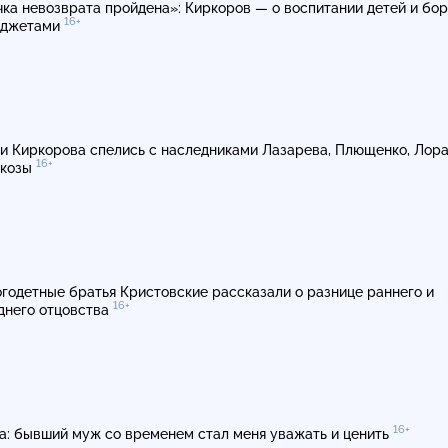
чка невозврата пройдена»: Киркоров — о воспитании детей и бо
16+
аджетами
и Киркорова спелись с наследниками Лазарева, Плющенко, Лора
16+
юкозы
годетные братья Кристовские рассказали о разнице раннего и
16+
днего отцовства
16+
а: бывший муж со временем стал меня уважать и ценить