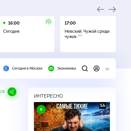
16:00
17:00
21
Сегодня
Невский. Чужой среди
Се
16+
чужих
Сегодня в Москве
Экономика
18+
СЯ
ИНТЕРЕСНО