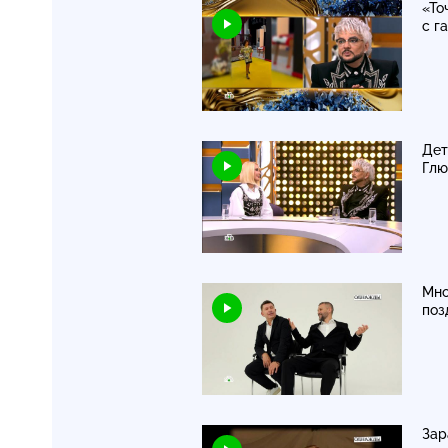
«То
с г
Дет
Гл
Мно
поз
Зар