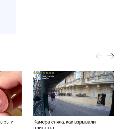
сыры и
Камера сняла, как взрывали
П
олигарха
п