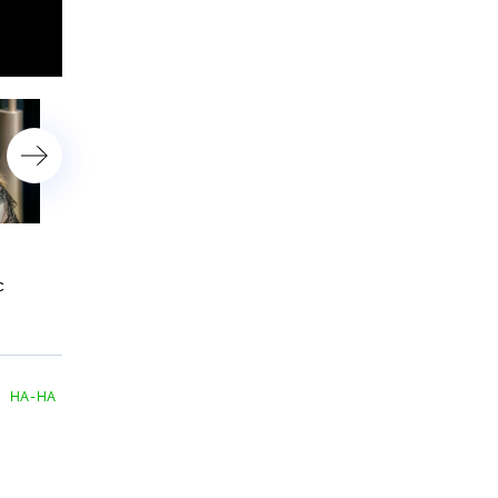
«Самое большое счастье»:
Сын отрекся от
Повалий рассказала, как
поддержавшей Россию
с
вывезла пожилую мать
Таисии Повалий
с Украины
НА-НА