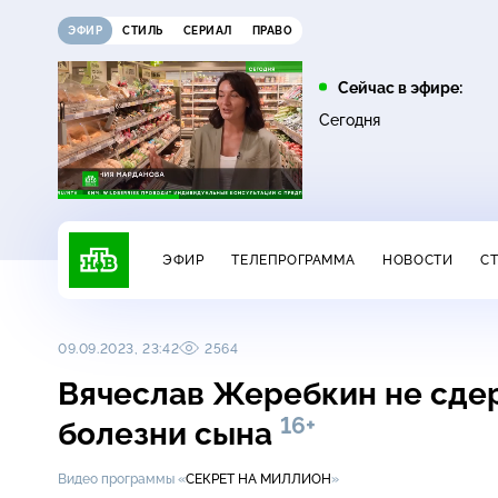
ЭФИР
СТИЛЬ
СЕРИАЛ
ПРАВО
10:25
11:00
Сейчас в эфире:
16+
ЧП
ДНК
Сегодня
ЭФИР
ТЕЛЕПРОГРАММА
НОВОСТИ
С
09.09.2023, 23:42
2564
Вячеслав Жеребкин не сдер
16+
болезни сына
Видео программы «
СЕКРЕТ НА МИЛЛИОН
»