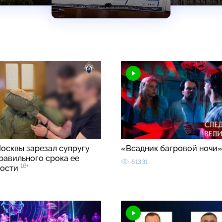
осквы зарезал супругу
«Всадник багровой ночи
равильного срока ее
61331
16+
ности