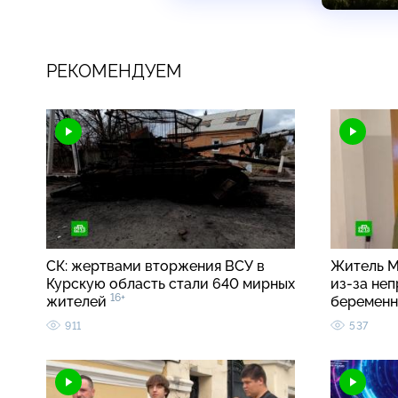
РЕКОМЕНДУЕМ
СК: жертвами вторжения ВСУ в
Житель М
Курскую область стали 640 мирных
из-за неп
16+
жителей
беремен
911
537