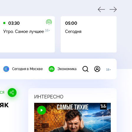
03:30
05:00
05
16+
Утро. Самое лучшее
Сегодня
Ле
Сегодня в Москве
Экономика
18+
СЯ
ИНТЕРЕСНО
як