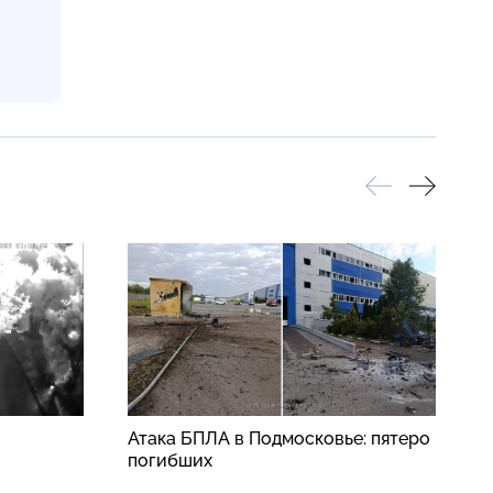
Атака БПЛА в Подмосковье: пятеро
Б
погибших
в