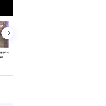
ввели
Извержение вулкана
Документальный фильм
ды
вызвало панику в Гватемале
«Уроки якутского» — в
00:30 на НТВ