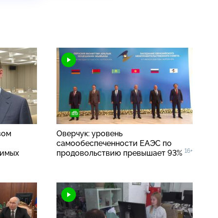
вом
Оверчук: уровень
самообеспеченности ЕАЭС по
16+
симых
продовольствию превышает 93%