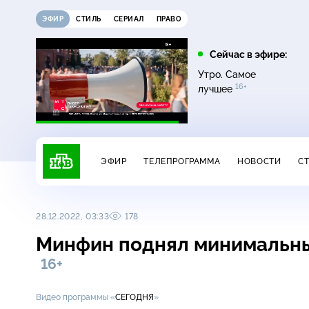
ЭФИР
СТИЛЬ
СЕРИАЛ
ПРАВО
21:15
21:30
Сейчас в эфире:
6+
ди
Сегодня
Неизвестная Россия
Утро. Самое
16+
лучшее
ЭФИР
ТЕЛЕПРОГРАММА
НОВОСТИ
С
28.12.2022, 03:33
178
Минфин поднял минимальные
16+
Видео программы «
СЕГОДНЯ
»