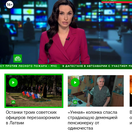
Загрузка
:
98.79%
/
Наст
Останки троих советских
«Умная» колонка спасла
В
офицеров перезахоронили
страдающую деменцией
о
в Латвии
пенсионерку от
и
одиночества