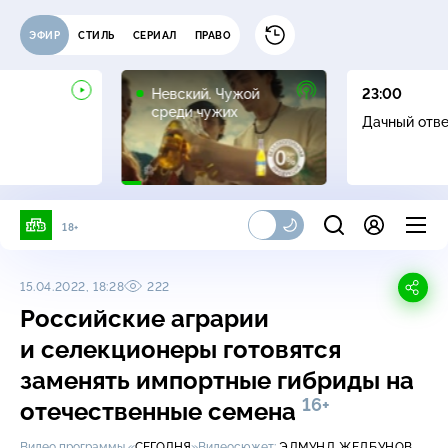
ЭФИР
СТИЛЬ
СЕРИАЛ
ПРАВО
16+
Невский. Чужой
23:00
среди чужих
Дачный отв
18+
15.04.2022, 18:28
222
Российские аграрии
и селекционеры готовятся
заменять импортные гибриды на
16+
отечественные семена
Видео программы «
СЕГОДНЯ
»
Видеосюжет:
ЭДМУНД ЖЕЛБУНОВ