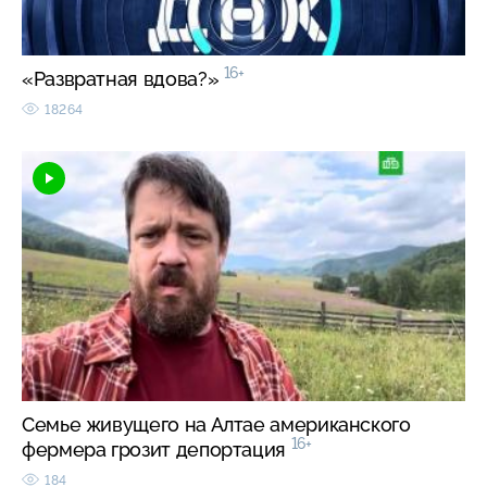
16+
«Развратная вдова?»
18264
Семье живущего на Алтае американского
16+
фермера грозит депортация
184