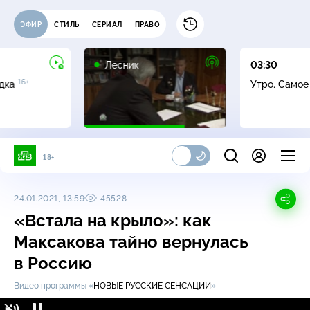
ЭФИР
СТИЛЬ
СЕРИАЛ
ПРАВО
16+
Лесник
03:30
16+
адка
Утро. Само
18+
24.01.2021, 13:59
45528
«Встала на крыло»: как
Максакова тайно вернулась
в Россию
Видео программы «
НОВЫЕ РУССКИЕ СЕНСАЦИИ
»