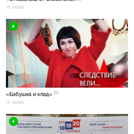
39306
16+
«Бабушка и клад»
86320