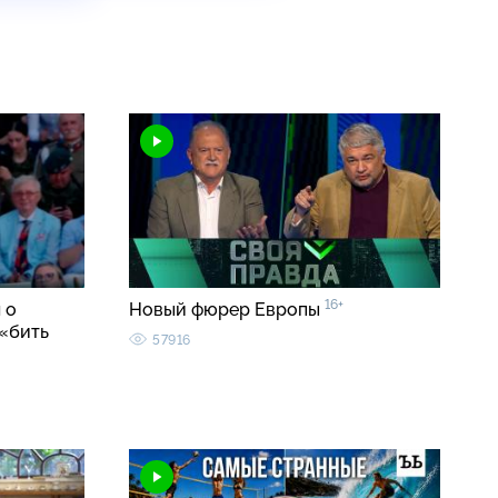
16+
 о
Новый фюрер Европы
«бить
57916