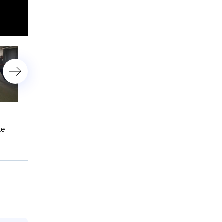
У берегов Приморья и
В Челябинске неадекват 
Сахалина акулы наводят
уголовным прошлым нап
ке
ужас на рыбаков и
на ребенка на улице
отдыхающих