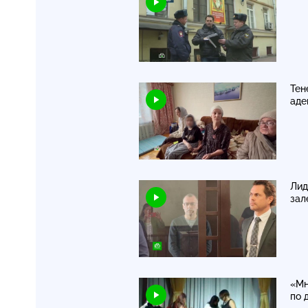
Тен
аде
Лид
зал
«Мн
по 