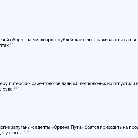
евой оборот на миллиарды рублей: как секты наживаются на сво
16+
птах
еру питерских сайентологов дали 6,5 лет колонии, но отпустили 
16+
е суда
огие запуганы»: адепты «Ордена Пути» боятся приходить на про
16+
делу секты