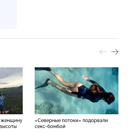
: женщину
«Северные потоки» подорвали
П
 высоты
секс-бомбой
п