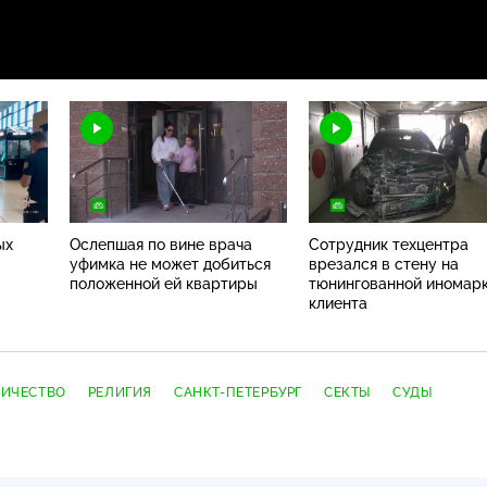
ых
Ослепшая по вине врача
Сотрудник техцентра
уфимка не может добиться
врезался в стену на
положенной ей квартиры
тюнингованной иномар
клиента
ИЧЕСТВО
РЕЛИГИЯ
САНКТ-ПЕТЕРБУРГ
СЕКТЫ
СУДЫ