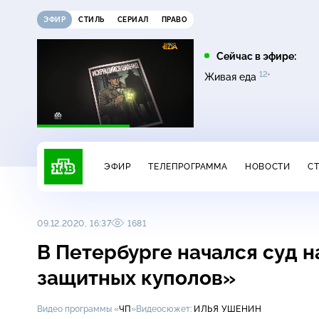
ЭФИР
СТИЛЬ
СЕРИАЛ
ПРАВО
05:25
06:20
Сейчас в эфире:
16+
0+
12+
Поедем, поедим!
Едим Дома
Живая еда
ЭФИР
ТЕЛЕПРОГРАММА
НОВОСТИ
С
09.12.2020, 16:37
1681
В Петербурге начался суд 
защитных куполов»
Видео программы «
ЧП
»
Видеосюжет:
ИЛЬЯ УШЕНИН