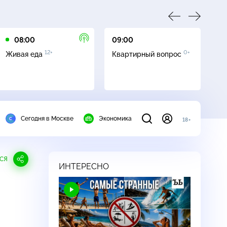
08:00
09:00
10
12+
0+
Живая еда
Квартирный вопрос
С
Сегодня в Москве
Экономика
18+
СЯ
ИНТЕРЕСНО