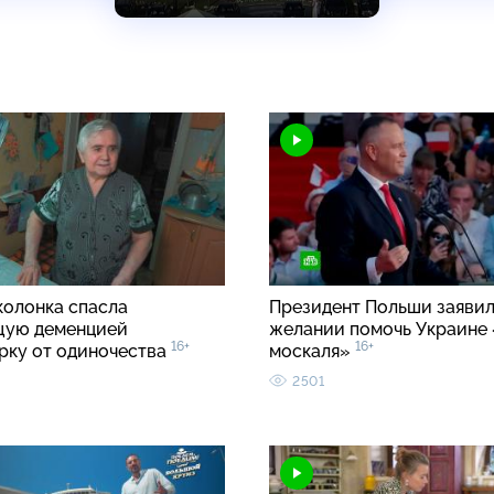
колонка спасла
Президент Польши заявил
щую деменцией
желании помочь Украине 
16+
16+
рку от одиночества
москаля»
2501