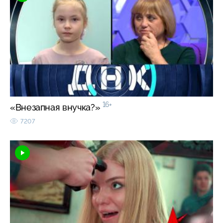
16+
«Внезапная внучка?»
7207