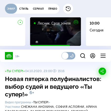
ЭФИР
СТИЛЬ
СЕРИАЛ
ПРАВО
16+
Лесник. Своя земля
10:00
Сегодня
18+
«ТЫ СУПЕР!»
04.10.2020, 23:00
1516
Новая пятерка полуфиналистов:
выбор судей и ведущего «Ты
6+
супер!»
Видео программы «
ТЫ СУПЕР!
»
Участники:
СНЕЖАНА АНОХИНА,
СОФИЯ АСЛОЯНИ,
АРИНА