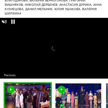
БЛАГОДАРОВА,
ВАЛЕРИЯ ВЕРНОГОРОВА,
ГРИГОРИЙ
ВИШНЯКОВ,
НИКОЛАЙ ДЕРБЕНЕВ,
АНАСТАСИЯ ДУРИНА,
АННА
КУЗНЕЦОВА,
ДАНИЛ МЕЛЬНИК,
ЮЛИЯ УШАКОВА,
ВАЛЕРИЯ
ШИЛКИНА
Новая пятерка полуфиналистов: выбор
6+
судей и ведущего «Ты супер!»
Видео
проигрыватель
загружается.