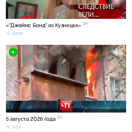
16+
«"Джеймс Бонд" из Кузнецка»
62695
16+
5 августа 2026 года
6132