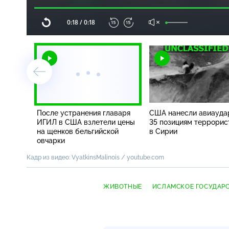
Текущее
0:18
/
Продолжительность
0:18
Воспроизвести
Со
снова
звуком
время
После устранения главаря
США нанесли авиауда
ИГИЛ в США взлетели цены
35 позициям террорис
на щенков бельгийской
в Сирии
овчарки
Кадр из видео: VyatkinsMalinois / youtube.com
ЖИВОТНЫЕ
ИСЛАМСКОЕ ГОСУДАР