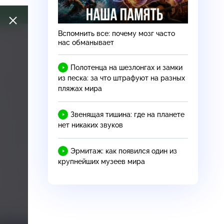
Вспомнить все: почему мозг часто
нас обманывает
Полотенца на шезлонгах и замки
из песка: за что штрафуют на разных
пляжах мира
Звенящая тишина: где на планете
нет никаких звуков
ообщили
Большая война на чужой
Трамп побоялся погладит
главаря
земле: интересы Турции,
героическую собаку-
Эрмитаж: как появился один из
США и ЕС столкнулись на
спецназовца
18+
Ближнем Востоке
крупнейших музеев мира
26 ноября 2019
21 февраля 2021