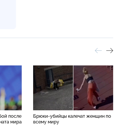
бой после
Брюки-убийцы калечат женщин по
К
ната мира
всему миру