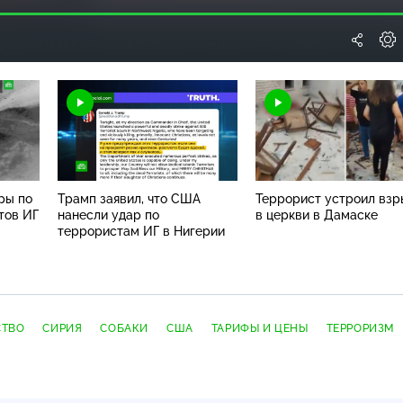
Загрузка
:
100.00%
Н
ры по
Трамп заявил, что США
Террорист устроил взр
тов ИГ
нанесли удар по
в церкви в Дамаске
террористам ИГ в Нигерии
СТВО
СИРИЯ
СОБАКИ
США
ТАРИФЫ И ЦЕНЫ
ТЕРРОРИЗМ