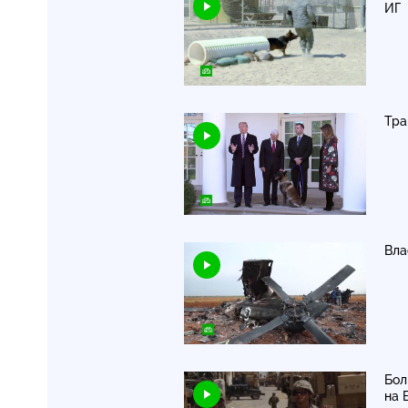
ИГ
Тра
Вла
Бол
на 