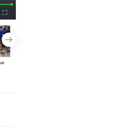
астройки
Полноэкранный
режим
ыв
СМИ: во Франции
ФСБ нейтрализовала
задумались об отмене
террористов, готовивши
церемонии открытия
нападение на столичную
Олимпиады
синагогу