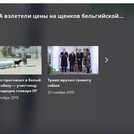
А взлетели цены на щенков бельгийской
п пригласил в Белый
Трамп вручил грамоту
Власти США с
собаку — участницу
собаке
о ликвидации 
16+
идации главаря ИГ
ИГ
25 ноября 2019
тября 2019
3 февраля 2022