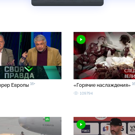
16+
1
юрер Европы
«Горячие наслаждения»
109794