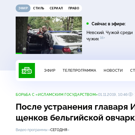
ЭФИР
СТИЛЬ
СЕРИАЛ
ПРАВО
12:00
13:00
Сейчас в эфире:
0+
ых
Своя игра
Сегодня
Невский. Чужой среди
16+
чужих
ЭФИР
ТЕЛЕПРОГРАММА
НОВОСТИ
С
БОРЬБА С «ИСЛАМСКИМ ГОСУДАРСТВОМ»
01.11.2019, 10:46
После устранения главаря 
щенков бельгийской овчар
Видео программы «
СЕГОДНЯ
»