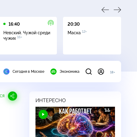
16:40
20:30
00
12+
Невский. Чужой среди
Маска
Аг
16+
чужих
к
Сегодня в Москве
Экономика
18+
СЯ
ИНТЕРЕСНО