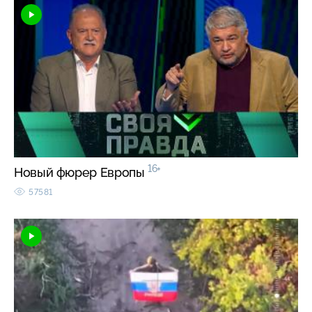
16+
Новый фюрер Европы
57581