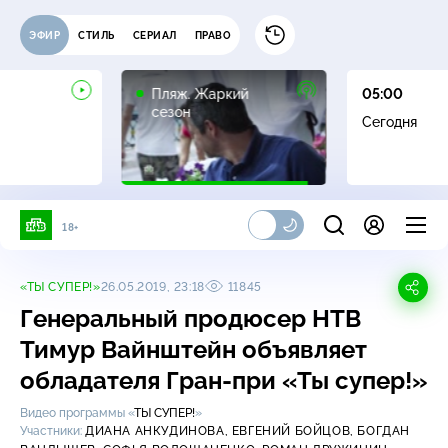
ЭФИР
СТИЛЬ
СЕРИАЛ
ПРАВО
16+
Пляж. Жаркий
05:00
сезон
Сегодня
18+
«ТЫ СУПЕР!»
26.05.2019, 23:18
11845
Генеральный продюсер НТВ
Тимур Вайнштейн объявляет
обладателя
Гран-при
«Ты супер!»
Видео программы «
ТЫ СУПЕР!
»
Участники:
ДИАНА АНКУДИНОВА,
ЕВГЕНИЙ БОЙЦОВ,
БОГДАН