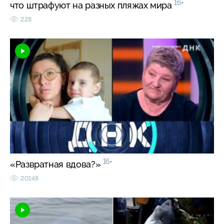
16+
что штрафуют на разных пляжах мира
228
16+
«Развратная вдова?»
20148