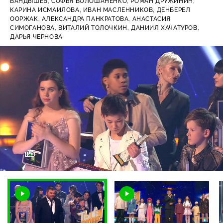
ВАНДЫШЕВ,
СОФЬЯ ВОЛОШАНЕНКО,
РОМАН ДРУЖИНИН,
КАРИНА ИСМАИЛОВА,
ИВАН МАСЛЕННИКОВ,
ДЕНБЕРЕЛ
ООРЖАК,
АЛЕКСАНДРА ПАНКРАТОВА,
АНАСТАСИЯ
СИМОГАНОВА,
ВИТАЛИЙ ТОЛОЧКИН,
ДАНИИЛ ХАЧАТУРОВ,
ДАРЬЯ ЧЕРНОВА
Загрузка
:
9.92%
/
Наст