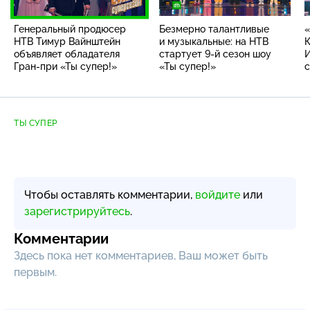
Генеральный продюсер
Безмерно талантливые
«
НТВ Тимур Вайнштейн
и музыкальные: на НТВ
К
объявляет обладателя
стартует
9-й
сезон шоу
И
Гран-при
«Ты супер!»
«Ты супер!»
с
8
ТЫ СУПЕР
Чтобы оставлять комментарии,
войдите
или
зарегистрируйтесь
.
Комментарии
Здесь пока нет комментариев, Ваш может быть
первым.