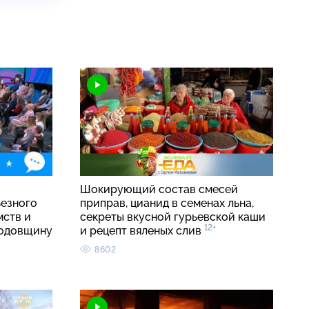
о
Шокирующий состав смесей
ьезного
приправ, цианид в семенах льна,
мств и
секреты вкусной гурьевской каши
12+
годовщину
и рецепт вяленых слив
8602