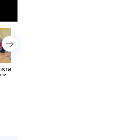
листы
Вселенную Достоевского
В Петербурге открылась
али
в театре «Мастерская»
выставка «Имя героев» 
уложили в шестичасовой
поисковом движении Ро
спектакль