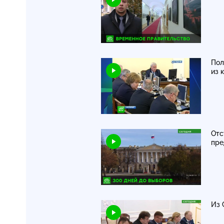
Пол
из 
Отс
пре
Из 