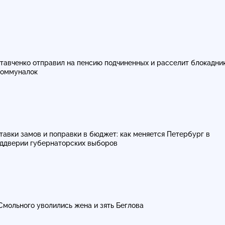
тавченко отправил на пенсию подчиненных и расселит блокадни
коммуналок
тавки замов и поправки в бюджет: как меняется Петербург в
ддверии губернаторских выборов
Смольного уволились жена и зять Беглова