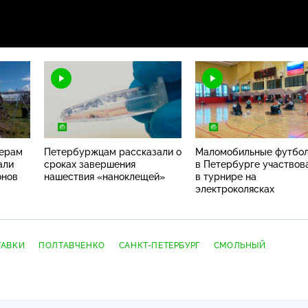
ферам
Петербуржцам рассказали о
Маломобильные футбо
али
сроках завершения
в Петербурге участвов
онов
нашествия «наноклещей»
в турнире на
электроколясках
ТАВКИ
ПОЛТАВЧЕНКО
САНКТ-ПЕТЕРБУРГ
СМОЛЬНЫЙ