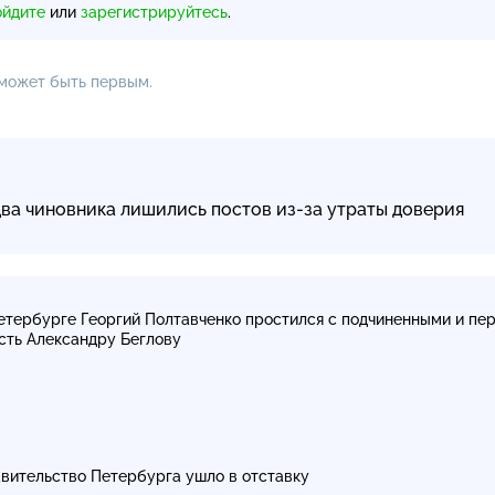
ойдите
или
зарегистрируйтесь
.
 может быть первым.
ва чиновника лишились постов из-за утраты доверия
етербурге Георгий Полтавченко простился с подчиненными и пе
сть Александру Беглову
вительство Петербурга ушло в отставку