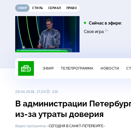
ЭФИР
СТИЛЬ
СЕРИАЛ
ПРАВО
08:00
09:00
Сейчас в эфире:
12+
0+
0+
Живая еда
Квартирный вопрос
Своя игра
ЭФИР
ТЕЛЕПРОГРАММА
НОВОСТИ
С
28.04.2018, 17:25
216
В администрации Петербург
из-за утраты доверия
Видео программы «
СЕГОДНЯ В САНКТ-ПЕТЕРБУРГЕ
»