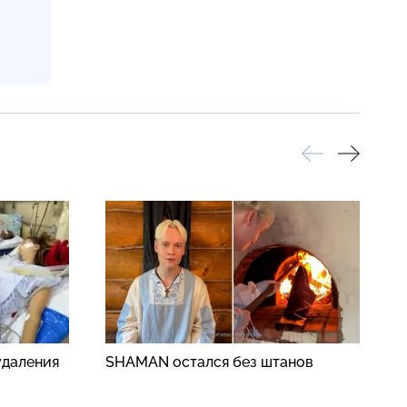
удаления
SHAMAN остался без штанов
С
с
б